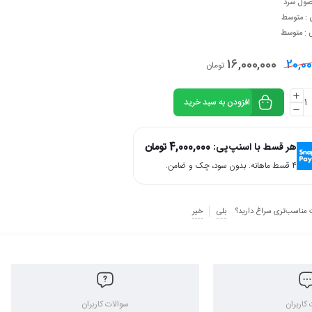
صول سرد
 : متوسط
ی : متوسط
16,000,000
20,00
تومان
افزودن به سبد خرید
هر قسط با اسنپ‌پی:
4,000,000
تومان
۴ قسط ماهانه. بدون سود، چک و ضامن.
 مناسب‌تری سراغ دارید؟
بلی
خیر
کاربران
سوالات کاربران