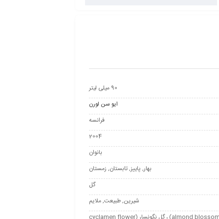
90 میلی لیتر
ایو سن لورن
فرانسه
2004
بانوان
بهار, پاییز, تابستان, زمستان
گل
شیرین, طبیعت, ملایم