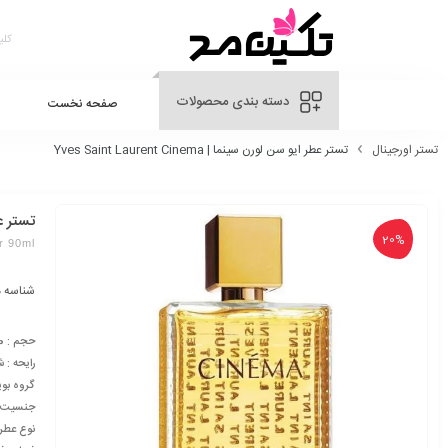
دسته بندی محصولات
صفحه نخست
تستر اورجینال
تستر عطر ایو سن لورن سینما | Yves Saint Laurent Cinema
تستر عطر ای
20%
r 90ml
شناسه 
حجم : 90 میلی لیتر
رایحه : 
گروه بوی
جنسیت : 
نوع عطر 