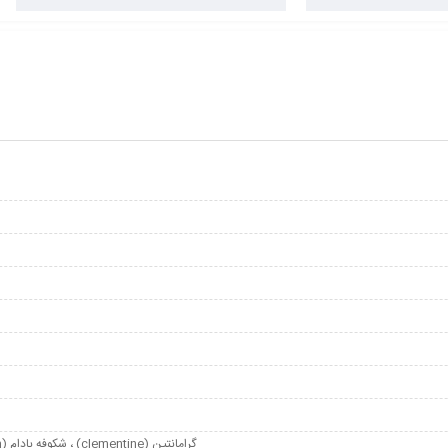
گرامانتین (clementine) ، شکوفه بادام (almond blossom) ، گل نگونسار (cyclamen flower