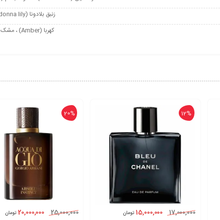
زنبق بلادونا (belladonna lily) ، گل یاس (jasmine) ، گل صد تومانی (Peony)
کهربا (Amber) ، مشک (Musk) ، رزین استیراکس (Styrax) ، وانیل (Vanillaa)
20%
12%
20,000,000
15,000,000
25,000,000
17,000,000
تومان
تومان