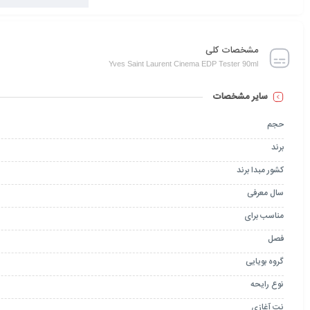
مشخصات کلی
Yves Saint Laurent Cinema EDP Tester 90ml
سایر مشخصات
حجم
برند
کشور مبدا برند
سال معرفی
مناسب برای
فصل
گروه بویایی
نوع رایحه
نت آغازی