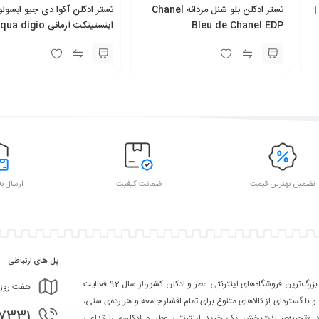
|
تستر ادکلن بلو شنل مردانه Chanel
تستر ادکلن آکوا دی جیو ابسولو
Bleu de Chanel EDP
اینستینکت آرمانی  digio
ABSOLU Instinct
تضمین بهترین قیمت
ضمانت کیفیت
ارسال به
پل های ارتباطی
تکین مد یکی از بزرگ‌ترین فروشگاه‌های اینترنتی عطر و ادکلن کشور،از سال 92 فعالیت
هفت روز هفته، ۲۴ ساعت شبانه‌
 و با گستره‌ای از کالاهای متنوع برای تمام اقشار جامعه و هر رده‌ی سنی،
- 09367103361
ود «تجربه‌ی لذت‌بخش یک خرید اینترنتی عطر و ادکلن» را تداعی