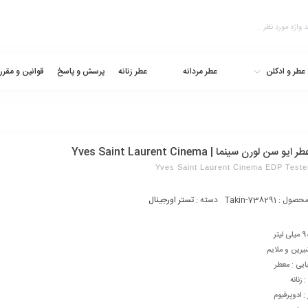
عطر و ادکلن
عطر مردانه
عطر زنانه
پرسش و پاسخ
قوانین و مقرر
و سن لورن سینما | Yves Saint Laurent Cinema
Yves Saint Laurent Cinema EDP Teste
محصول :
Takin-738291
دسته :
تستر اورجینال
شیرین و ملایم
ایی : معطر
زنانه
: ادوپرفیوم