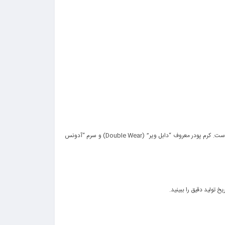
است، اما نباید فراموش کنیم که استی لادر در زمینه مراقبت از پوست (Skincare) و لوازم آرایش نیز پیشرو است. کرم پودر معروف “دابل ویر” (Double Wear) و سرم “آدونس