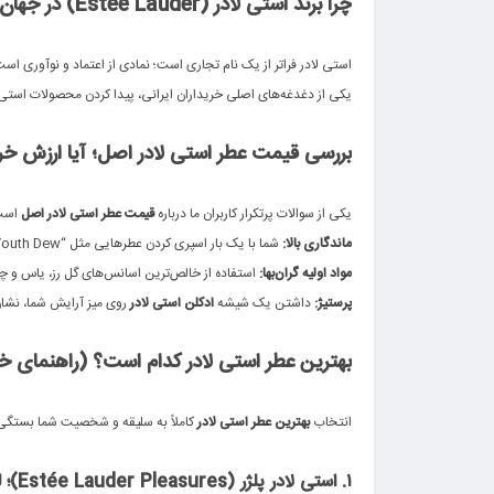
چرا برند استی لادر (Estée Lauder) در جهان بی‌رقیب است؟
.
استی لادر فراتر از یک نام تجاری است؛ نمادی از اعتماد و نوآوری است. از سال ۱۹۴۶ تاکنون، این برند با ترکیب علم و هنر، محصولاتی خلق کرده که نه تنها پوست را نوازش می‌دهند، بلکه با روایح خ
یکی از دغدغه‌های اصلی خریداران ایرانی، پیدا کردن محصولات استی لاد
.
بررسی قیمت عطر استی لادر اصل؛ آیا ارزش خری
.
یکی از سوالات پرتکرار کاربران ما درباره
قیمت عطر استی لادر اصل
است. 
ماندگاری بالا:
شما با یک بار اسپری کردن عطرهایی مثل “Youth Dew” یا “Beautiful”، تا ساعت‌ها نیاز به تمدید ندارید.
مواد اولیه گران‌بها:
استفاده از خالص‌ترین اسانس‌های گل رز، یاس و 
پرستیژ:
داشتن یک شیشه
ادکلن استی لادر
روی میز آرایش شما، نشا
.
بهترین عطر استی لادر کدام است؟ (راهنمای خر
.
انتخاب
بهترین عطر استی لادر
کاملاً به سلیقه و شخصیت شما بستگی دارد. اما بر 
.
۱. استی لادر پلژر (Estée Lauder Pleasures)؛ لذت یک باغ باران‌خورده