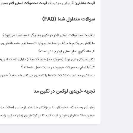
قیمت منطقی:
اگر جایی دیدید که
قیمت محصولات استی لادر
بسیار پ
.
سوالات متداول شما (FAQ)
.
۱. قیمت محصولات استی لادر در تکین مد چگونه محاسبه می‌شود؟
ما تلاش می‌کنیم با حذف واسطه‌ها و واردات مستقیم، منصفانه‌ترین ق
۲. ماندگاری عطر استی لودر چقدر است؟
اکثر عطرهای این برند (به‌ویژه مدل‌های کلاسیک) دارای غلظت ادوپرفیوم (EDP) هستند و ماندگاری بسیار بالایی (معمولاً بالای ۸ ساع
۳. آیا تمام محصولات موجود در سایت اصل هستند؟
بله، تکین مد اصالت تک‌تک کالاها را تضمین می‌کند. شما دقیقاً هم
.
تجربه خریدی لوکس در تکین مد
.
زمان آن رسیده که به خودتان یا عزیزانتان هدیه‌ای از جنس اصالت بد
همین حالا سفارش خود را ثبت کنید تا در کوتاه‌ترین زمان ممکن، رایحه