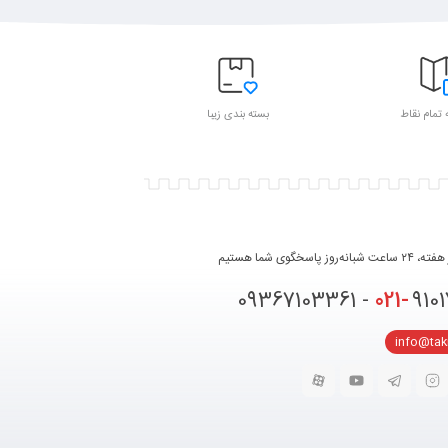
 تمام نقاط
بسته بندی زیبا
روز پاسخگوی شما هستیم
021-
91017331 
info@ta