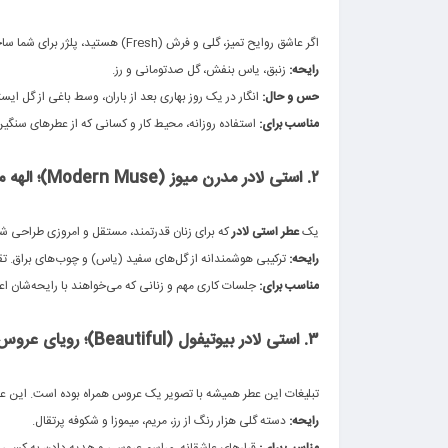
.
اگر عاشق روایح تمیز، گلی و فرش (Fresh) هستید، پلژر برای شما ساخته شده است.
رایحه:
زنبق، یاس بنفش، گل صدتومانی و رز.
حس و حال:
انگار در یک روز بهاری بعد از باران، وسط باغی از گل ایستا
مناسب برای:
استفاده روزانه، محیط کار و کسانی که از عطرهای سنگین 
.
۲. استی لادر مدرن میوز (Modern Muse)؛ الهه مدرن
.
یک
عطر استی لادر
که برای زنان قدرتمند، مستقل و امروزی طراحی ش
رایحه:
ترکیبی هوشمندانه از گل‌های سفید (یاس) و چوب‌های براق. تق
مناسب برای:
جلسات کاری مهم و زنانی که می‌خواهند با رایحه‌شان اعت
.
۳. استی لادر بیوتیفول (Beautiful)؛ رویای عروس
.
تبلیغات این عطر همیشه با تصویر یک عروس همراه بوده است. این ع
رایحه:
دسته گلی هزار رنگ از رز، مریم، میموزا و شکوفه پرتقال.
مناسب برای:
قرارهای عاشقانه، مراسم عروسی و هدیه دادن به کسی 