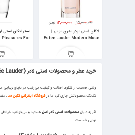
12,000,000
15,000,000
تومان
ادکلن استی لودر مدرن موس |
تستر ادکلن استی لود
 Pleasures For
Estee Lauder Modern Muse
Men حجم 100 میلی لیتر
خرید عطر و محصولات استی لادر (Estée Lauder)؛ لمس زیبایی و اصالت
.
وقتی صحبت از شکوه، اصالت و کیفیت بی‌رقیب در دنیای زیبایی می
تک‌تک محصولاتش جاری کرد. ما در
فروشگاه اینترنتی تکین مد
، مفت
.
اگر به دنبال
محصولات استی لادر اصل
هستید و می‌خواهید خیالتان 
نهایی شماست.
.