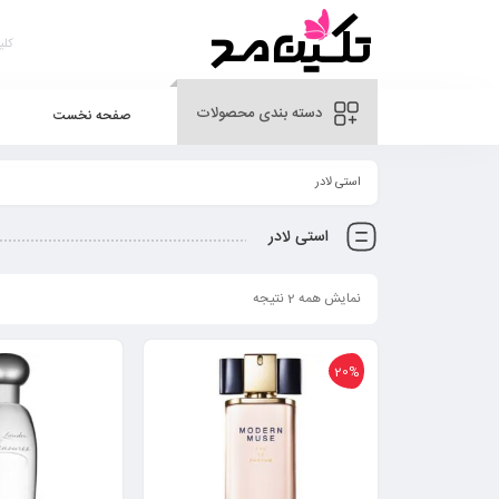
دسته بندی محصولات
صفحه نخست
استی لادر
استی لادر
نمایش همه 2 نتیجه
20%