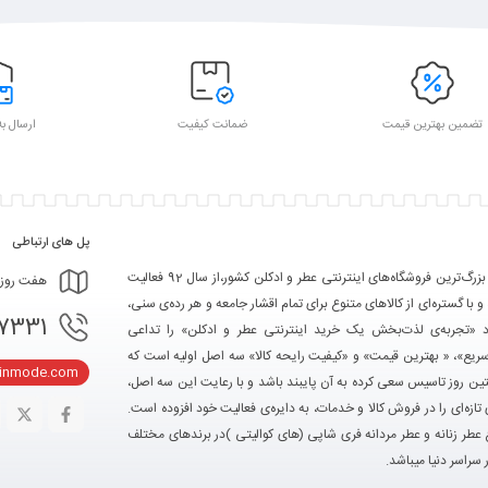
تضمین بهترین قیمت
ضمانت کیفیت
ارسال به
پل های ارتباطی
تکین مد یکی از بزرگ‌ترین فروشگاه‌های اینترنتی عطر و ادکلن کشور،از سال 92 فعالیت
هفت روز هفته، ۲۴ ساعت شبانه‌
 و با گستره‌ای از کالاهای متنوع برای تمام اقشار جامعه و هر رده‌ی سنی،
- 09367103361
ود «تجربه‌ی لذت‌بخش یک خرید اینترنتی عطر و ادکلن» را تداعی
سریع»، « بهترین قیمت» و «کیفیت رایحه کالا» سه اصل اولیه است که
kinmode.com
ین روز تاسیس سعی کرده به آن پایبند باشد و با رعایت این سه اصل،
تازه‌ای را در فروش کالا و خدمات، به دایره‌ی فعالیت خود افزوده است.
ع عطر زنانه و عطر مردانه فری شاپی (های کوالیتی )در برندهای مختلف
 سراسر دنیا میباشد.