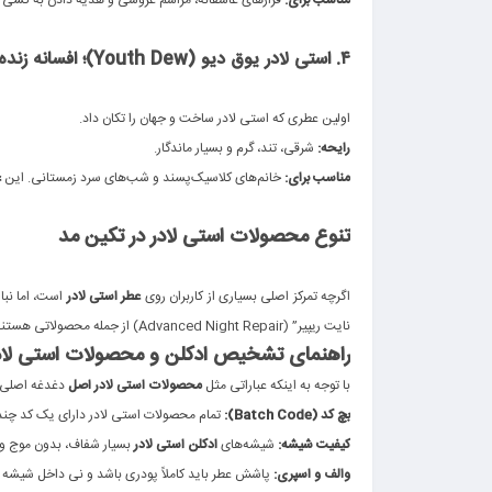
.
۴. استی لادر یوق دیو (Youth Dew)؛ افسانه زنده
.
اولین عطری که استی لادر ساخت و جهان را تکان داد.
رایحه:
شرقی، تند، گرم و بسیار ماندگار.
مناسب برای:
خانم‌های کلاسیک‌پسند و شب‌های سرد زمستانی. این
ع
.
تنوع محصولات استی لادر در تکین مد
.
اگرچه تمرکز اصلی بسیاری از کاربران روی
عطر استی لادر
نایت ریپیر” (Advanced Night Repair) از جمله محصولاتی هستند که در کنار عطرها، سبد خرید شما را کامل می‌کنند.
راهنمای تشخیص ادکلن و محصولات استی لاد
با توجه به اینکه عباراتی مثل
محصولات استی لادر اصل
دغدغه اصلی ش
بچ کد (Batch Code):
تمام محصولات استی لادر دارای یک کد چند رقمی زیر جعبه و زیر 
کیفیت شیشه:
شیشه‌های
ادکلن استی لادر
بسیار شفاف، بدون موج و
والف و اسپری:
پاشش عطر باید کاملاً پودری باشد و نی داخل شیشه نب