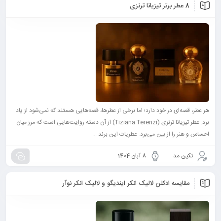
8 عطر برتر تیزیانا ترنزی
هر عطر، قصه‌ای در خود دارد؛ اما برخی از عطرها، قصه‌هایی هستند که نمی‌شود از یاد
برد. عطر تیزیانا ترنزی (Tiziana Terenzi) از آن دسته روایت‌هایی است که مرز میان
احساس و هنر را از بین می‌برد. عطریات این برند ...
تکین مد
8 آبان 1404
مقایسه ادکلن لالیک انکر ایندیگو و لالیک انکر نوآر