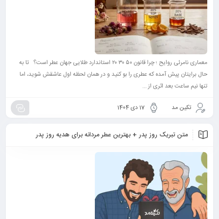
معماری نامرئی روایح ؛ چرا قانون ۵۰ ۳۰ ۲۰ استاندارد طلایی جهان عطر است؟ تا به
حال برایتان پیش آمده که عطری را بو کنید و در همان لحظه اول عاشقش شوید، اما
تنها نیم ساعت بعد اثری از ...
تکین مد
17 دی 1404
متن تبریک روز پدر + بهترین عطر مردانه برای هدیه روز پدر