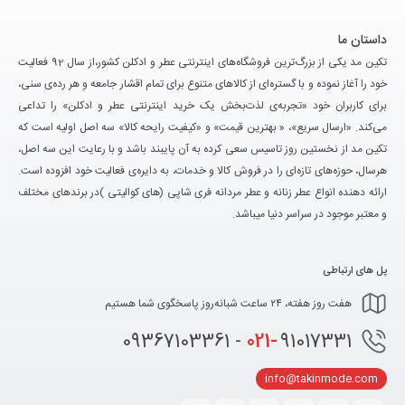
داستان ما
تکین مد یکی از بزرگ‌ترین فروشگاه‌های اینترنتی عطر و ادکلن کشور،از سال 92 فعالیت
خود را آغاز نموده و با گستره‌ای از کالاهای متنوع برای تمام اقشار جامعه و هر رده‌ی سنی،
برای کاربران خود «تجربه‌ی لذت‌بخش یک خرید اینترنتی عطر و ادکلن» را تداعی
می‌کند. «ارسال سریع»، « بهترین قیمت» و «کیفیت رایحه کالا» سه اصل اولیه است که
تکین مد از نخستین روز تاسیس سعی کرده به آن پایبند باشد و با رعایت این سه اصل،
هرسال، حوزه‌های تازه‌ای را در فروش کالا و خدمات، به دایره‌ی فعالیت خود افزوده است.
ارائه دهنده انواع عطر زنانه و عطر مردانه فری شاپی (های کوالیتی )در برندهای مختلف
و معتبر موجود در سراسر دنیا میباشد.
پل های ارتباطی
هفت روز هفته، ۲۴ ساعت شبانه‌روز پاسخگوی شما هستیم
021-
91017331 - 09367103361
info@takinmode.com