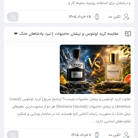
و درخشان برای استفاده روزمره، محیط کار و ...
تکین مد
25 خرداد 1405
مقایسه کرید اونتوس و نیشان حاجیوات | نبرد پادشاهان خنک 👑
تفاوت کرید اونتوس و نیشان حاجیوات چیست؟ (پاسخ سریع) کرید اونتوس (Creed
Aventus) و نیشان حاجیوات (Nishane Hacivat) هر دو از محبوب‌ترین عطرهای
نیش خنک با محوریت رایحه آناناس تازه هستند، اما در ساختار بویایی و عملکرد
تفاوت‌های اساسی دارند: ...
تکین مد
7 خرداد 1405