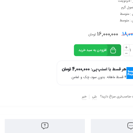
: ادوتویلت
صول گرم
 : متوسط
ی : متوسط
16,000,000
18,00
تومان
افزودن به سبد خرید
هر قسط با اسنپ‌پی:
4,000,000
تومان
۴ قسط ماهانه. بدون سود، چک و ضامن.
 مناسب‌تری سراغ دارید؟
بلی
خیر