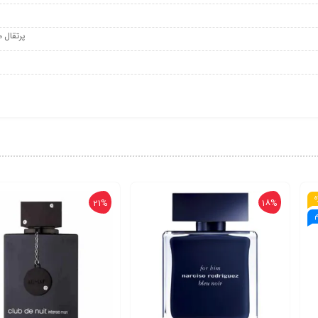
پرتقال م
ه
21%
18%