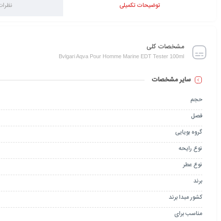
توضیحات تکمیلی
نظرات 
مشخصات کلی
Bvlgari Aqva Pour Homme Marine EDT Tester 100ml
سایر مشخصات
حجم
فصل
گروه بویایی
نوع رایحه
نوع عطر
برند
کشور مبدا برند
مناسب برای