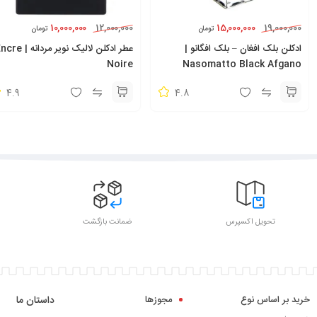
10,000,000
15,000,000
12,000,000
19,000,000
تومان
تومان
ادکلن بلک افغان – بلک افگانو |
عطر ادکلن لالیک نویر مردانه |
Noire
Nasomatto Black Afgano
4.9
4.8
تحویل اکسپرس
ضمانت بازگشت
خرید بر اساس نوع
مجوزها
داستان ما