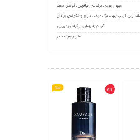
میوه , چوب , مرکبات , اقیانوس , گیاهان معطر
اندارین، گریپ‌فروت، برگ‌ درخت نارنج و شکوفه‌ی پرتقال
آب دریا، رزماری و گیاهان دریایی
عنبر و چوب سدر
ویژه
11%