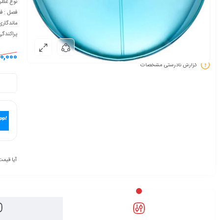
نوع عطر 
فصل : ف
ماندگاری
پراکندگ
0,000
گزارش نادرستی مشخصات
آیا قیمت