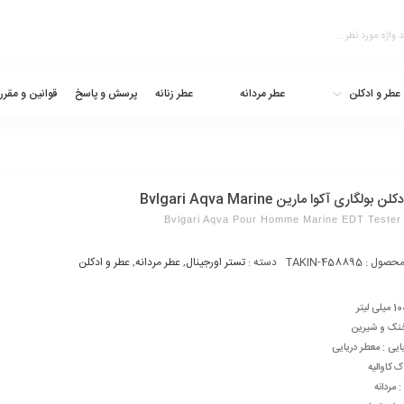
عطر و ادکلن
عطر مردانه
عطر زنانه
پرسش و پاسخ
قوانین و مقرر
 بولگاری آکوا مارین Bvlgari Aqva Marine
Bvlgari Aqva Pour Homme Marine EDT Tester
محصول :
TAKIN-458895
دسته :
تستر اورجینال
,
عطر مردانه
,
عطر و ادکلن
خنک و شیرین
ایی : معطر دریایی
ک کاوالیه
مردانه