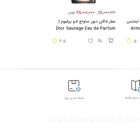
25,000,000
28,000,000
تومان
 اینتنس
عطر ادکلن دیور ساواج ادو پرفیوم |
Dior Sauvage Eau de Parfum
4.5
5
 تمام نقاط
بسته بندی زیبا