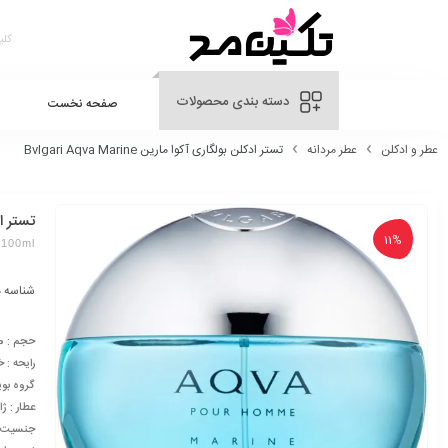
دسته بندی محصولات
صفحه نخست
عطر و ادکلن
عطر مردانه
تستر ادکلن بولگاری آکوا مارین Bvlgari Aqva Marine
تستر ادکلن
11%
 100ml
شناسه 
حجم : 100 میلی لیتر
رایحه : 
گروه بوی
عطار : ژا
جنسیت : 