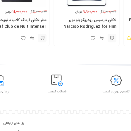
11,000,000
9,900,000
14,000,000
12,000,000
تومان
تومان
 Encre
ادکلن نارسیس رودریگز بلو نویر
عطر ادکلن آرماف کلاب د نویت
| Armaf Club de Nuit Intense
Narciso Rodriguez for Him
Bleu Noir
تضمین بهترین قیمت
ضمانت کیفیت
ارسال به
پل های ارتباطی