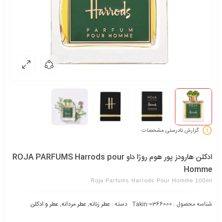
گزارش نادرستی مشخصات
ادکلن هارودز پور هوم روژا داو ROJA PARFUMS Harrods pour
Homme
Roja Parfums Harrods Pour Homme 100ml
شناسه محصول :
Takin-0366000
دسته :
عطر زنانه
,
عطر مردانه
,
عطر و ادکلن