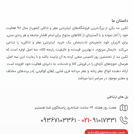
داستان ما
تکین مد یکی از بزرگ‌ترین فروشگاه‌های اینترنتی عطر و ادکلن کشور،از سال 92 فعالیت
خود را آغاز نموده و با گستره‌ای از کالاهای متنوع برای تمام اقشار جامعه و هر رده‌ی سنی،
برای کاربران خود «تجربه‌ی لذت‌بخش یک خرید اینترنتی عطر و ادکلن» را تداعی
می‌کند. «ارسال سریع»، « بهترین قیمت» و «کیفیت رایحه کالا» سه اصل اولیه است که
تکین مد از نخستین روز تاسیس سعی کرده به آن پایبند باشد و با رعایت این سه اصل،
هرسال، حوزه‌های تازه‌ای را در فروش کالا و خدمات، به دایره‌ی فعالیت خود افزوده است.
ارائه دهنده انواع عطر زنانه و عطر مردانه فری شاپی (های کوالیتی )در برندهای مختلف
و معتبر موجود در سراسر دنیا میباشد.
پل های ارتباطی
هفت روز هفته، ۲۴ ساعت شبانه‌روز پاسخگوی شما هستیم
021-
91017331 - 09367103361
info@takinmode.com