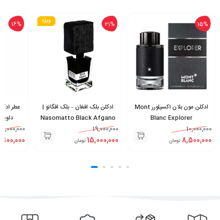
ویژه
16%
21%
15%
ادکلن مون بلان اکسپلورر Mont
ادکلن بلک افغان – بلک افگانو |
عطر ادکلن
Blanc Explorer
Nasomatto Black Afgano
داویدف | er
7,000,000
19,000,000
10,000,000
,900,000
15,000,000
8,500,000
تومان
تومان