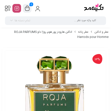
0
تمام دسته ها
عطر و ادکلن
عطر زنانه
ادکلن هارودز پور هوم روژا داو ROJA PARFUMS
Harrods pour Homme
13%