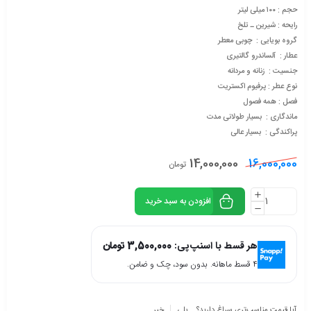
حجم : ۱۰۰ میلی لیتر
رایحه : شیرین ـ تلخ
گروه بویایی : چوبی معطر
عطار : آلساندرو گالتیری
جنسیت : زنانه و مردانه
نوع عطر : پرفیوم اکستریت
فصل : همه فصول
ماندگاری : بسیار طولانی مدت
پراکندگی : بسیار عالی
14,000,000
16,000,000
تومان
افزودن به سبد خرید
هر قسط با اسنپ‌پی:
3,500,000
تومان
۴ قسط ماهانه. بدون سود، چک و ضامن.
آیا قیمت مناسب‌تری سراغ دارید؟
بلی
خیر