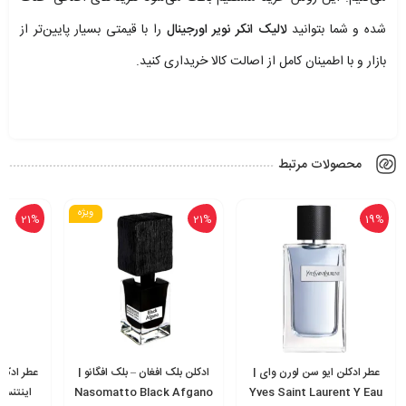
شده و شما بتوانید
لالیک انکر نویر اورجینال
را با قیمتی بسیار پایین‌تر از
بازار و با اطمینان کامل از اصالت کالا خریداری کنید.
محصولات مرتبط
ویژه
25%
21%
21%
ادکلن بلک افغان – بلک افگانو |
عطر ادکلن آرماف کلاب د نویت
ادکل
Nasomatto Black Afgano
اینتنس | Armaf Club de