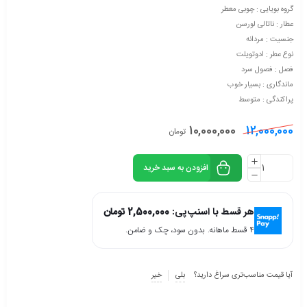
گروه بویایی : چوبی معطر
عطار : ناتالی لورسن
جنسیت : مردانه
نوع عطر : ادوتویلت
فصل : فصول سرد
ماندگاری : بسیار خوب
پراکندگی : متوسط
10,000,000
12,000,000
تومان
افزودن به سبد خرید
هر قسط با اسنپ‌پی:
2,500,000
تومان
۴ قسط ماهانه. بدون سود، چک و ضامن.
آیا قیمت مناسب‌تری سراغ دارید؟
بلی
خیر