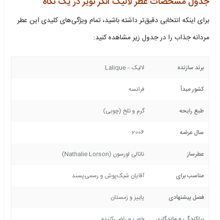
جدول مشخصات عطر لالیک انکر نویر در یک نگاه
برای اینکه انتخابی دقیق‌تر داشته باشید، تمام ویژگی‌های کلیدی این عطر
مردانه جذاب را در جدول زیر مشاهده کنید:
برند سازنده
لالیک – Lalique
کشور مبدأ
فرانسه
طبع رایحه
گرم و تلخ (چوبی)
سال عرضه
2006
عطرساز
ناتالی لورسون (Nathalie Lorson)
مناسب برای
آقایان شیک‌پوش و رسمی‌پسند
فصل پیشنهادی
پاییز و زمستان
پراکندگی و ماندگاری
خوب و راضی‌کننده