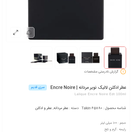
گزارش نادرستی مشخصات
عطر ادکلن لالیک نویر مردانه | Encre Noire
سری قدیم
Lalique Encre Noire Edt 100ml
شناسه محصول :
Takin-65780
دسته :
عطر مردانه
,
عطر و ادکلن
حجم : 100 میلی لیتر
رایحه : گرم و تلخ