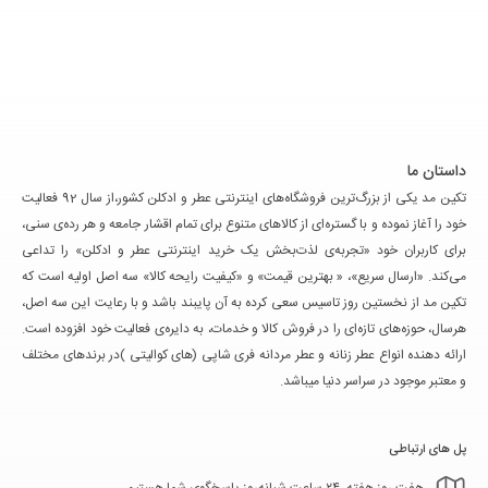
داستان ما
تکین مد یکی از بزرگ‌ترین فروشگاه‌های اینترنتی عطر و ادکلن کشور،از سال 92 فعالیت
خود را آغاز نموده و با گستره‌ای از کالاهای متنوع برای تمام اقشار جامعه و هر رده‌ی سنی،
برای کاربران خود «تجربه‌ی لذت‌بخش یک خرید اینترنتی عطر و ادکلن» را تداعی
می‌کند. «ارسال سریع»، « بهترین قیمت» و «کیفیت رایحه کالا» سه اصل اولیه است که
تکین مد از نخستین روز تاسیس سعی کرده به آن پایبند باشد و با رعایت این سه اصل،
هرسال، حوزه‌های تازه‌ای را در فروش کالا و خدمات، به دایره‌ی فعالیت خود افزوده است.
ارائه دهنده انواع عطر زنانه و عطر مردانه فری شاپی (های کوالیتی )در برندهای مختلف
و معتبر موجود در سراسر دنیا میباشد.
پل های ارتباطی