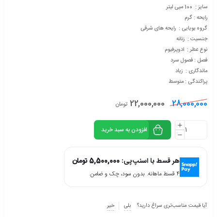
سایز : 100 میی لیتر
رایحه : گرم
گروه بویایی : رایحه های شرقی
جنسیت : زنانه
نوع عطر : ادوپرفیوم
فصل : فصول سرد
ماندگاری : زیاد
پراکندگی : متوسط
22,000,000
28,000,000
تومان
افزودن به سبد خرید
هر قسط با اسنپ‌پی:
5,500,000
تومان
۴ قسط ماهانه. بدون سود، چک و ضامن.
آیا قیمت مناسب‌تری سراغ دارید؟
بلی
خیر