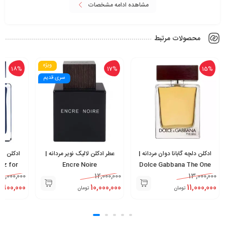
مشاهده ادامه مشخصات
محصولات مرتبط
ویژه
18%
17%
15%
سری قدیم
ادکلن دلچه گابانا دوان مردانه |
عطر ادکلن لالیک نویر مردانه |
ادکلن نار
ez for
Encre Noire
Dolce Gabbana The One
ir
12,000,000
12,000,000
EDT
13,000,000
,900,000
10,000,000
11,000,000
تومان
تومان