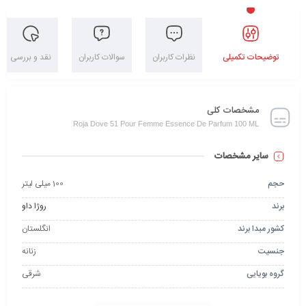
توضیحات تکمیلی
نظرات کاربران
سوالات کاربران
نقد و بررسی
مشخصات کلی
Roja Dove 51 Pour Femme Essence De Parfum 100 ML
سایر مشخصات
حجم
100 میلی لیتر
برند
روژا داو
کشور مبدا برند
انگلستان
جنسیت
زنانه
گروه بویایی
شرقی