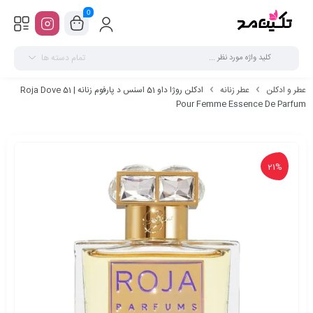
0
تمام دسته ها
عطر و ادکلن
عطر زنانه
ادکلن روژا داو 51 اسنس د پارفوم زنانه | Roja Dove 51
Pour Femme Essence De Parfum
21%