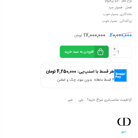
نوع عطر : ادو پرفیوم
فصل : فصول سرد
ماندگاری :بسیار خوب
پراکندگی : بسیار خوب
17,000,000
20,000,000
تومان
افزودن به سبد خرید
هر قسط با اسنپ‌پی:
4,250,000
تومان
۴ قسط ماهانه. بدون سود، چک و ضامن.
آیا قیمت مناسب‌تری سراغ دارید؟
بلی
خیر
دیور