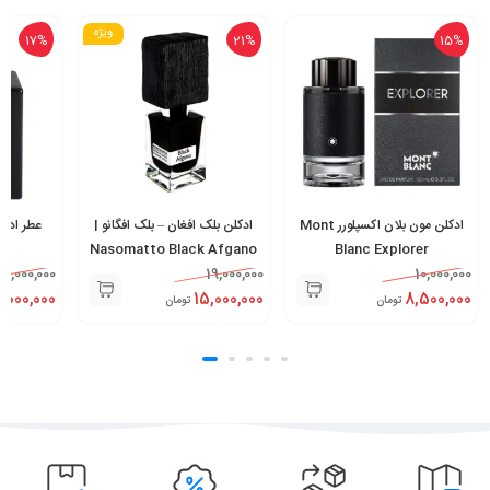
ویژه
17%
21%
15%
ادکلن مون بلان اکسپلورر Mont
ادکلن بلک افغان – بلک افگانو |
عطر ادکل
e
Nasomatto Black Afgano
Blanc Explorer
12,000,000
19,000,000
10,000,000
0,000,000
15,000,000
8,500,000
تومان
تومان