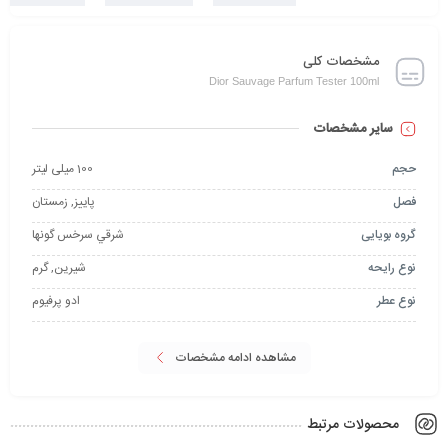
مشخصات کلی
Dior Sauvage Parfum Tester 100ml
سایر مشخصات
حجم
100 میلی لیتر
فصل
پاییز, زمستان
گروه بویایی
شرقي سرخس گونها
نوع رایحه
شیرین, گرم
نوع عطر
ادو پرفیوم
مشاهده ادامه مشخصات
محصولات مرتبط