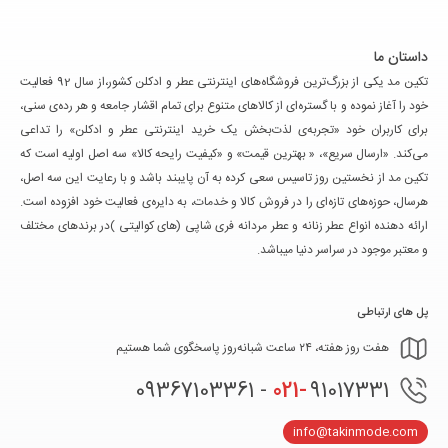
داستان ما
تکین مد یکی از بزرگ‌ترین فروشگاه‌های اینترنتی عطر و ادکلن کشور،از سال 92 فعالیت
خود را آغاز نموده و با گستره‌ای از کالاهای متنوع برای تمام اقشار جامعه و هر رده‌ی سنی،
برای کاربران خود «تجربه‌ی لذت‌بخش یک خرید اینترنتی عطر و ادکلن» را تداعی
می‌کند. «ارسال سریع»، « بهترین قیمت» و «کیفیت رایحه کالا» سه اصل اولیه است که
تکین مد از نخستین روز تاسیس سعی کرده به آن پایبند باشد و با رعایت این سه اصل،
هرسال، حوزه‌های تازه‌ای را در فروش کالا و خدمات، به دایره‌ی فعالیت خود افزوده است.
ارائه دهنده انواع عطر زنانه و عطر مردانه فری شاپی (های کوالیتی )در برندهای مختلف
و معتبر موجود در سراسر دنیا میباشد.
پل های ارتباطی
هفت روز هفته، ۲۴ ساعت شبانه‌روز پاسخگوی شما هستیم
021-
91017331 - 09367103361
info@takinmode.com