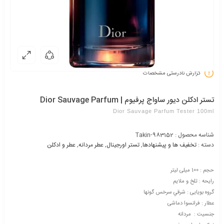
گزارش نادرستی مشخصات
تستر ادکلن دیور ساواج پرفیوم | Dior Sauvage Parfum
Dior Sauvage Parfum Tester 100ml
شناسه محصول :
Takin-983152
دسته :
تخفیف ها و پیشنهادها
,
تستر اورجینال
,
عطر مردانه
,
عطر و ادکلن
حجم : 100 میلی لیتر
رایحه : تلخ و ملایم
گروه بویایی : شرقي سرخس گونها
عطار : فرانسوا دماشی
جنسیت : مردانه