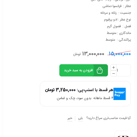
عطار : فرانسوا دماشی
جنسیت : زنانه و مردانه
نوع عطر : ادو پرفیوم
فصل : فصول گرم
ماندگاری : متوسط
پراکندگی : متوسط
13,000,000
15,000,000
تومان
افزودن به سبد خرید
هر قسط با اسنپ‌پی:
3,250,000
تومان
۴ قسط ماهانه. بدون سود، چک و ضامن.
آیا قیمت مناسب‌تری سراغ دارید؟
بلی
خیر