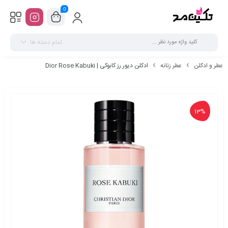
0
تمام دسته ها
عطر و ادکلن
عطر زنانه
ادکلن دیور رز کابوکی | Dior Rose Kabuki
13%