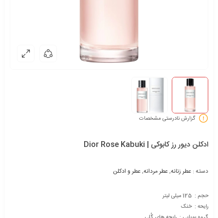
گزارش نادرستی مشخصات
ادکلن دیور رز کابوکی | Dior Rose Kabuki
دسته :
عطر زنانه
,
عطر مردانه
,
عطر و ادکلن
حجم : 125 میلی لیتر
رایحه : خنک
گروه بویایی : رایحه های گُلی