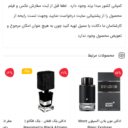
کمپانی کشور مبدا برند وجود دارد . لطفا قبل از ثبت سفارش عکس و فیلم
محصول را از پشتیبانی سایت درخواست نمایید وجهت تست رایحه از
کارشناسان ما دکانت یا سمپل تهیه کنید چون به هیچ عنوان امکان مرجوع و
تعویض محصول وجود ندارد .
محصولات مرتبط
ویژه
16%
21%
15%
ادکلن مون بلان اکسپلورر Mont
ادکلن بلک افغان – بلک افگانو |
عطر ادکلن
Blanc Explorer
Nasomatto Black Afgano
داویدف | er