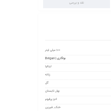
نقد و بررسی
100 میلی لیتر
بولگاری | Bvlgari
ایتالیا
زنانه
گل
بهار, تابستان
ادو پرفیوم
خنک, شیرین