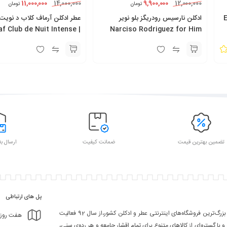
11,000,000
9,900,000
14,000,000
12,000,000
تومان
تومان
 Encre
ادکلن نارسیس رودریگز بلو نویر
عطر ادکلن آرماف کلاب د نویت
| Armaf Club de Nuit Intense
Narciso Rodriguez for Him
Bleu Noir
تضمین بهترین قیمت
ضمانت کیفیت
ارسال به
پل های ارتباطی
تکین مد یکی از بزرگ‌ترین فروشگاه‌های اینترنتی عطر و ادکلن کشور،از سال 92 فعالیت
هفت روز هفته، ۲۴ ساعت شبانه‌
 و با گستره‌ای از کالاهای متنوع برای تمام اقشار جامعه و هر رده‌ی سنی،