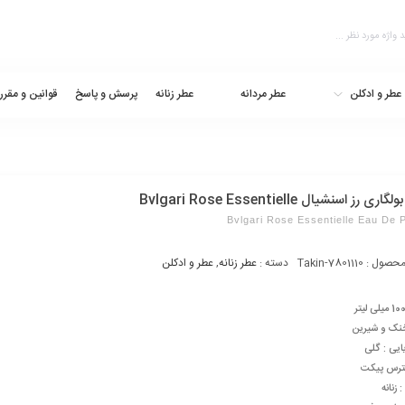
عطر و ادکلن
عطر مردانه
عطر زنانه
پرسش و پاسخ
قوانین و مقرر
ی رز اسنشیال Bvlgari Rose Essentielle
Bvlgari Rose Essentielle Eau De 
محصول :
Takin-7801110
دسته :
عطر زنانه
,
عطر و ادکلن
خنک و شیرین
ایی : گلی
یترس پیکت
زنانه