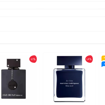
ه
21%
18%