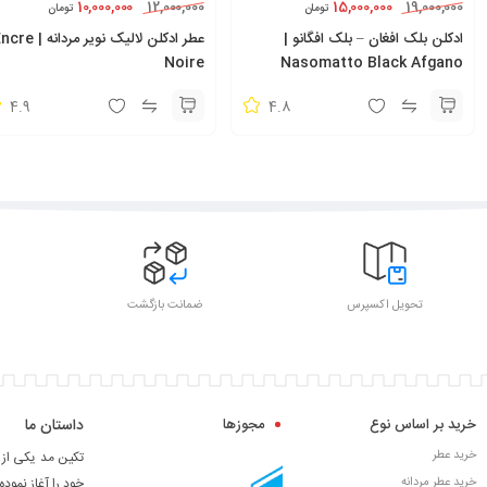
10,000,000
15,000,000
12,000,000
19,000,000
تومان
تومان
ادکلن بلک افغان – بلک افگانو |
عطر ادکلن لالیک نویر مردانه |
Noire
Nasomatto Black Afgano
4.9
4.8
تحویل اکسپرس
ضمانت بازگشت
خرید بر اساس نوع
مجوزها
داستان ما
خرید عطر
خرید عطر مردانه
خود را آغاز نموده