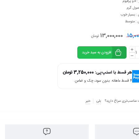
: ادو پرفیوم
صول گرم
 : بسیار خوب
ی : متوسط
13,000,000
15,00
تومان
افزودن به سبد خرید
هر قسط با اسنپ‌پی:
3,250,000
تومان
۴ قسط ماهانه. بدون سود، چک و ضامن.
 مناسب‌تری سراغ دارید؟
بلی
خیر