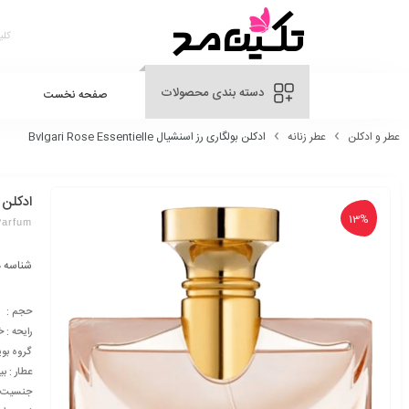
دسته بندی محصولات
صفحه نخست
عطر و ادکلن
عطر زنانه
ادکلن بولگاری رز اسنشیال Bvlgari Rose Essentielle
ادکلن بولگار
13%
Parfum
شناسه 
حجم : 100 میلی لیتر
رایحه : 
گروه بوی
عطار : ب
جنسیت : 