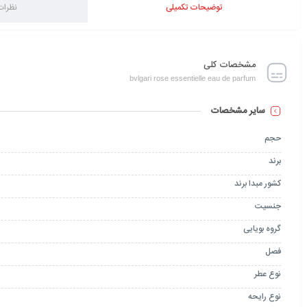
توضیحات تکمیلی
نظرات 
مشخصات کلی
bvlgari rose essentielle eau de parfum
سایر مشخصات
حجم
برند
کشور مبدا برند
جنسیت
گروه بویایی
فصل
نوع عطر
نوع رایحه