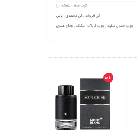
توت سیاه , بنفشه , رز
گل ابریشم , گل محمدی , یاس
چوب صندل سفید , چوب گایاک , مشک , نعناع هندی
15%