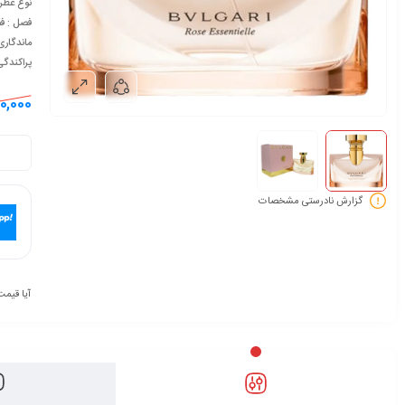
نوع عطر 
فصل : ف
ماندگاری
پراکندگ
0,000
گزارش نادرستی مشخصات
آیا قیمت