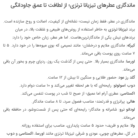
ماندگاری عطرهای تیزیانا ترنزی؛ از لطافت تا عمق جاودانگی
ماندگاری در عطر، فقط زمان نیست؛ نشانه‌ای از کیفیت، اصالت و روح سازنده است.
برند
تیزیانا ترنزی
به خاطر استفاده از روغن‌های طبیعی و غلظت بالا، در میان
برندهای نیش یکی از ماندگارترین‌هاست. اما هر عطر، زبان خاص خود را دارد:
کیرکه
: ماندگاری ملایم و درخشان؛ مانند نسیمی که بوی میوه‌ها را در خود دارد. ۵ تا
۷ ساعت روی پوست باقی می‌ماند.
اورسا
: ماندگاری بسیار بالا. حتی پس از گذشت یک روز، ردپای چرم و بخور آن باقی
می‌ماند.
گلد رز عود
: حضور طلایی و سنگین تا بیش از ۱۲ ساعت.
دوب اسولوتو
: رایحه‌ای که با هر لحظه تغییر می‌کند و ۱۰ ساعت دوام دارد.
اکستاسی
: عطری آرام اما عمیق؛ از صبح تا شب در پوست تنفس می‌کند.
هالی
: پرانرژی و قدرتمند؛ مناسب فصول سرد، تا ۸ ساعت ماندگار.
لودانو نرو
: شاعرانه و ماندگار؛ رایحه‌ای که حتی پس از شست‌وشو، در حافظه باقی
می‌ماند.
ولا
: ملایم و ظریف؛ حدود ۵ ساعت پایداری، مناسب برای استفاده روزانه.
در کل، عطرهای چوبی، عودی و شرقی تیزیانا ترنزی مانند
اورسا
،
اکستاسی
و
دوب