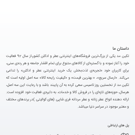
داستان ما
تکین مد یکی از بزرگ‌ترین فروشگاه‌های اینترنتی عطر و ادکلن کشور،از سال 92 فعالیت
خود را آغاز نموده و با گستره‌ای از کالاهای متنوع برای تمام اقشار جامعه و هر رده‌ی سنی،
برای کاربران خود «تجربه‌ی لذت‌بخش یک خرید اینترنتی عطر و ادکلن» را تداعی
می‌کند. «ارسال سریع»، « بهترین قیمت» و «کیفیت رایحه کالا» سه اصل اولیه است که
تکین مد از نخستین روز تاسیس سعی کرده به آن پایبند باشد و با رعایت این سه اصل،
هرسال، حوزه‌های تازه‌ای را در فروش کالا و خدمات، به دایره‌ی فعالیت خود افزوده است.
ارائه دهنده انواع عطر زنانه و عطر مردانه فری شاپی (های کوالیتی )در برندهای مختلف
و معتبر موجود در سراسر دنیا میباشد.
پل های ارتباطی