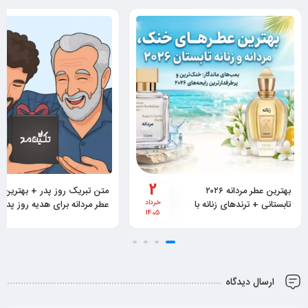
6
متن تبریک روز پدر + بهترین
التیر پارفومز د مارلی ؛ بررسی
عطر مردانه برای هدیه روز پدر
دی
عطری که این روزها ترند شده
1404
ارسال دیدگاه