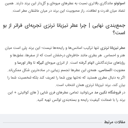
اسولوتو
ماندگاری بالاتری نسبت به عطرهای میوه‌ای و گل‌دار این برند دارند. همین
تضاد میان قدرت و لطافت، راز محبوبیت این برند در میان عاشقان عطر است.
جمع‌بندی نهایی | چرا عطر تیزیانا ترنزی تجربه‌ای فراتر از بو
است؟
عطر تیزیانا ترنزی
تنها ترکیب اسانس‌ها و رایحه‌ها نیست؛ این برند پلی است میان
هنر و احساس. هر بطری مانند خاطره‌ای درخشان است که از سفرها، عشق‌ها و
رؤیاهای سازندگانش الهام گرفته است. از انرژی میوه‌ای
کیرکه
تا وقار
اورسا
و
معنویت
اکستاسی
، همه‌ی این عطرها تجسم زیبایی در ساده‌ترین شکل ممکن‌اند.
اگر به دنبال عطری هستید که نه‌تنها بوی شما را تعریف کند بلکه
شخصیت
شما را
بیان کند، برند تیزیانا ترنزی همان انتخاب است.
در
فروشگاه تکین مد
می‌توانید تمامی عطرهای فری شاپی ( های کوالیتی + این
برند را با ضمانت کیفیت رایحه و بسته‌بندی لوکس تهیه کنید.
مقالات مرتبط