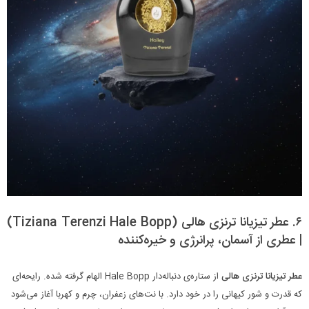
۶. عطر تیزیانا ترنزی هالی (Tiziana Terenzi Hale Bopp)
| عطری از آسمان، پرانرژی و خیره‌کننده
عطر تیزیانا ترنزی هالی
از ستاره‌ی دنباله‌دار Hale Bopp الهام گرفته شده. رایحه‌ای
که قدرت و شور کیهانی را در خود دارد. با نت‌های زعفران، چرم و کهربا آغاز می‌شود