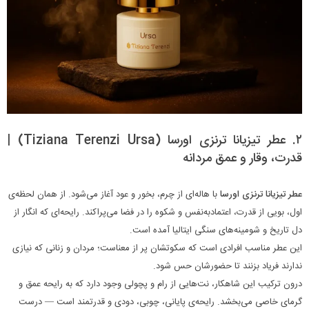
۲. عطر تیزیانا ترنزی اورسا (Tiziana Terenzi Ursa) |
قدرت، وقار و عمق مردانه
عطر تیزیانا ترنزی اورسا
با هاله‌ای از چرم، بخور و عود آغاز می‌شود. از همان لحظه‌ی
اول، بویی از قدرت، اعتمادبه‌نفس و شکوه را در فضا می‌پراکند. رایحه‌ای که انگار از
دل تاریخ و شومینه‌های سنگی ایتالیا آمده است.
این عطر مناسب افرادی است که سکوتشان پر از معناست؛ مردان و زنانی که نیازی
ندارند فریاد بزنند تا حضورشان حس شود.
درون ترکیب این شاهکار، نت‌هایی از رام و پچولی وجود دارد که به رایحه عمق و
گرمای خاصی می‌بخشد. رایحه‌ی پایانی، چوبی، دودی و قدرتمند است — درست