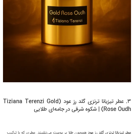
۳. عطر تیزیانا ترنزی گلد رز عود (Tiziana Terenzi Gold
Rose Oudh) | شکوه شرقی در جامه‌ای طلایی
عطر تیزیانا ترنزی گلد رز عود
همچون طلا بر پوست می‌نشیند. عطری که با ترکیب