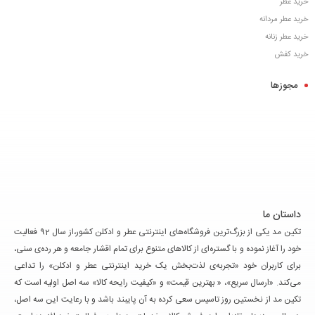
خرید عطر
خرید عطر مردانه
خرید عطر زنانه
خرید کفش
مجوزها
داستان ما
تکین مد یکی از بزرگ‌ترین فروشگاه‌های اینترنتی عطر و ادکلن کشور،از سال 92 فعالیت
خود را آغاز نموده و با گستره‌ای از کالاهای متنوع برای تمام اقشار جامعه و هر رده‌ی سنی،
برای کاربران خود «تجربه‌ی لذت‌بخش یک خرید اینترنتی عطر و ادکلن» را تداعی
می‌کند. «ارسال سریع»، « بهترین قیمت» و «کیفیت رایحه کالا» سه اصل اولیه است که
تکین مد از نخستین روز تاسیس سعی کرده به آن پایبند باشد و با رعایت این سه اصل،