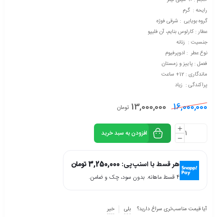
حجم : 90 میلی لیتر
رایحه : گرم
گروه بویایی : شرقی فوژه
عطار : کارلوس بنایم، آن فلیپو
جنسیت : زنانه
نوع عطر : ادوپرفیوم
فصل : پاییز و زمستان
ماندگاری : 12+ ساعت
پراکندگی : زیاد
13,000,000
16,000,000
تومان
افزودن به سبد خرید
هر قسط با اسنپ‌پی:
3,250,000
تومان
۴ قسط ماهانه. بدون سود، چک و ضامن.
آیا قیمت مناسب‌تری سراغ دارید؟
بلی
خیر