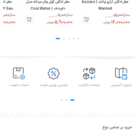
عطر ادکلن آزارو وانتد | Azzaro
عطر ادکلن کول واتر مردانه مدل
عطر ادکل
Wanted
داویدف | Cool Water
t Y Eau
16,000,000
7,000,000
15,000,000
,000,000
5,900,000
12,000,000
تومان
تومان
تحویل اکسپرس
ضمانت بازگشت
تضمین بهترین قیمت
ضمانت کیفیت
خرید بر اساس نوع