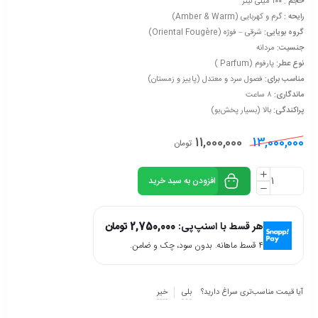
حجم :
۱۰۰ میلی لیتر
رایحه :
گرم و کهربایی (Amber & Warm)
گروه بویایی:
شرقی – فوژه (Oriental Fougère)
جنسیت:
مردانه
نوع عطر:
پارفوم (Parfum )
مناسب برای:
فصول سرد و معتدل (پاییز و زمستان)
ماندگاری:
۸ ساعت
پراکندگی:
بالا (بسیار پخش‌بو)
11,000,000
13,000,000
تومان
افزودن به سبد خرید
هر قسط با اسنپ‌پی:
2,750,000
تومان
۴ قسط ماهانه. بدون سود، چک و ضامن.
آیا قیمت مناسب‌تری سراغ دارید؟
بلی
خیر