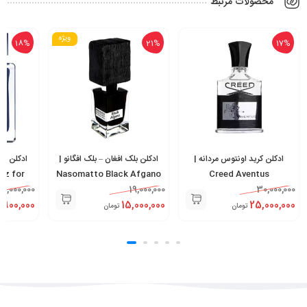
محصولات مرتبط
ویژه
18%
21%
17%
ادکلن کرید اونتوس مردانه |
ادکلن بلک افغان – بلک افگانو |
ادکلن نار
ez for
Nasomatto Black Afgano
Creed Aventus
ir
12,000,000
19,000,000
30,000,000
,900,000
15,000,000
25,000,000
تومان
تومان