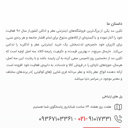
داستان ما
تکین مد یکی از بزرگ‌ترین فروشگاه‌های اینترنتی عطر و ادکلن کشور،از سال 92 فعالیت
خود را آغاز نموده و با گستره‌ای از کالاهای متنوع برای تمام اقشار جامعه و هر رده‌ی سنی،
برای کاربران خود «تجربه‌ی لذت‌بخش یک خرید اینترنتی عطر و ادکلن» را تداعی
می‌کند. «ارسال سریع»، « بهترین قیمت» و «کیفیت رایحه کالا» سه اصل اولیه است که
تکین مد از نخستین روز تاسیس سعی کرده به آن پایبند باشد و با رعایت این سه اصل،
هرسال، حوزه‌های تازه‌ای را در فروش کالا و خدمات، به دایره‌ی فعالیت خود افزوده است.
ارائه دهنده انواع عطر زنانه و عطر مردانه فری شاپی (های کوالیتی )در برندهای مختلف
و معتبر موجود در سراسر دنیا میباشد.
پل های ارتباطی
هفت روز هفته، ۲۴ ساعت شبانه‌روز پاسخگوی شما هستیم
021-
91017331 - 09367103361