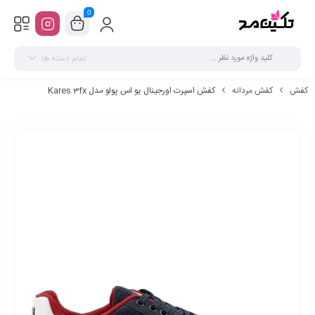
0
تمام دسته ها
کفش
کفش مردانه
کفش اسپرت اورجینال یو اس پولو مدل Kares 3fx