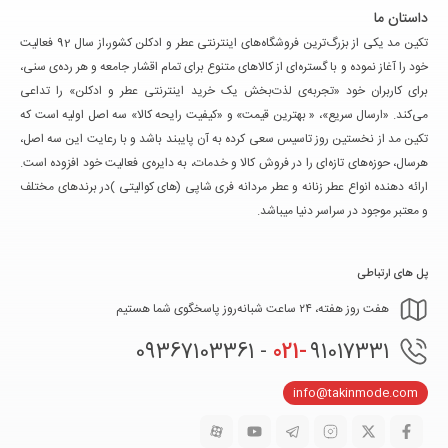
داستان ما
تکین مد یکی از بزرگ‌ترین فروشگاه‌های اینترنتی عطر و ادکلن کشور،از سال 92 فعالیت
خود را آغاز نموده و با گستره‌ای از کالاهای متنوع برای تمام اقشار جامعه و هر رده‌ی سنی،
برای کاربران خود «تجربه‌ی لذت‌بخش یک خرید اینترنتی عطر و ادکلن» را تداعی
می‌کند. «ارسال سریع»، « بهترین قیمت» و «کیفیت رایحه کالا» سه اصل اولیه است که
تکین مد از نخستین روز تاسیس سعی کرده به آن پایبند باشد و با رعایت این سه اصل،
هرسال، حوزه‌های تازه‌ای را در فروش کالا و خدمات، به دایره‌ی فعالیت خود افزوده است.
ارائه دهنده انواع عطر زنانه و عطر مردانه فری شاپی (های کوالیتی )در برندهای مختلف
و معتبر موجود در سراسر دنیا میباشد.
پل های ارتباطی
هفت روز هفته، ۲۴ ساعت شبانه‌روز پاسخگوی شما هستیم
021-
91017331 - 09367103361
info@takinmode.com