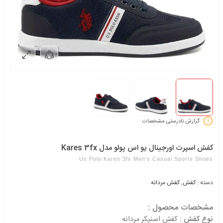
گزارش نادرستی مشخصات
کفش اسپرت اورجینال یو اس پولو مدل Kares 3fx
Us Polo Kares 3fx Men's Casual Sports Shoes
دسته :
کفش
,
کفش مردانه
مشخصات محصول :
نوع کفش :
کفش اسنیکر مردانه