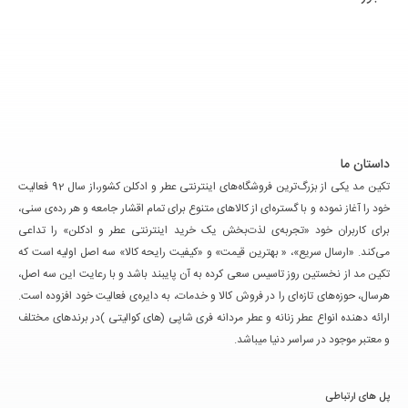
داستان ما
تکین مد یکی از بزرگ‌ترین فروشگاه‌های اینترنتی عطر و ادکلن کشور،از سال 92 فعالیت
خود را آغاز نموده و با گستره‌ای از کالاهای متنوع برای تمام اقشار جامعه و هر رده‌ی سنی،
برای کاربران خود «تجربه‌ی لذت‌بخش یک خرید اینترنتی عطر و ادکلن» را تداعی
می‌کند. «ارسال سریع»، « بهترین قیمت» و «کیفیت رایحه کالا» سه اصل اولیه است که
تکین مد از نخستین روز تاسیس سعی کرده به آن پایبند باشد و با رعایت این سه اصل،
هرسال، حوزه‌های تازه‌ای را در فروش کالا و خدمات، به دایره‌ی فعالیت خود افزوده است.
ارائه دهنده انواع عطر زنانه و عطر مردانه فری شاپی (های کوالیتی )در برندهای مختلف
و معتبر موجود در سراسر دنیا میباشد.
پل های ارتباطی