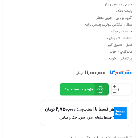
حجم : 100 میلی لیتر
رایحه: خنک
گروه بویایی : چوبي معطر
عطار : نیکلاس بیولی,دومیتیل برتیه
جنسیت : مردانه
غلظت : ادو پرفیوم
فصل : فصول گرم
ماندگاری : خوب
پراکندگی : خوب
11,000,000
13,000,000
تومان
افزودن به سبد خرید
2,750,000
تومان
هر قسط با اسنپ‌پی:
۴ قسط ماهانه. بدون سود، چک و ضامن.