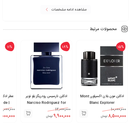
مشاهده ادامه مشخصات
محصولات مرتبط
11%
18%
15%
ادکلن مون بلان اکسپلورر Mont
ادکلن نارسیس رودریگز بلو نویر
عطر ادکلن 
au de
Narciso Rodriguez for
Blanc Explorer
28,000,000
Him Bleu Noir
12,000,000
10,000,000
,000,000
9,900,000
8,500,000
تومان
تومان