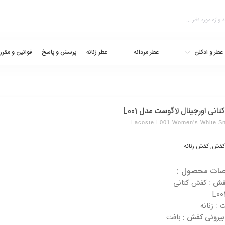
عطر و ادکلن
عطر مردانه
عطر زنانه
پرسش و پاسخ
قوانین و مقرر
انی اورجینال لاگوست مدل L001
Lacoste L001 Women's White S
کفش
,
کفش زنانه
ات محصول :
فش :
کفش کتانی
L00
 :
زنانه
یرونی کفش :
بافت