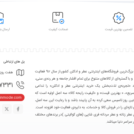
تضمین بهترین قیمت
ضمانت کیفیت
ارسال به
پل های ارتباطی
تکین مد یکی از بزرگ‌ترین فروشگاه‌های اینترنتی عطر و ادکلن کشور،از سال 92 فعالیت
هفت روز هفته، ۲۴ ساعت شبانه‌
 و با گستره‌ای از کالاهای متنوع برای تمام اقشار جامعه و هر رده‌ی سنی،
- 09367103361
ود «تجربه‌ی لذت‌بخش یک خرید اینترنتی عطر و ادکلن» را تداعی
سریع»، « بهترین قیمت» و «کیفیت رایحه کالا» سه اصل اولیه است که
kinmode.com
ین روز تاسیس سعی کرده به آن پایبند باشد و با رعایت این سه اصل،
تازه‌ای را در فروش کالا و خدمات، به دایره‌ی فعالیت خود افزوده است.
ع عطر زنانه و عطر مردانه فری شاپی (های کوالیتی )در برندهای مختلف
 سراسر دنیا میباشد.