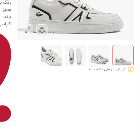
رنگ ب
سایز:
ن
برند
: ل
گارانتی
گزارش نادرستی مشخصات