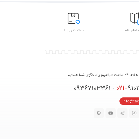
 تمام نقاط
بسته بندی زیبا
روز پاسخگوی شما هستیم
021-
91017331 
info@ta