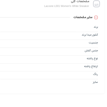
مشخصات کلی
Lacoste L001 Women's White Sneaker
سایر مشخصات
برند
کشور مبدا برند
جنسیت
جنس کفش
نوع پاشنه
ارتفاع پاشنه
رنگ
سایز