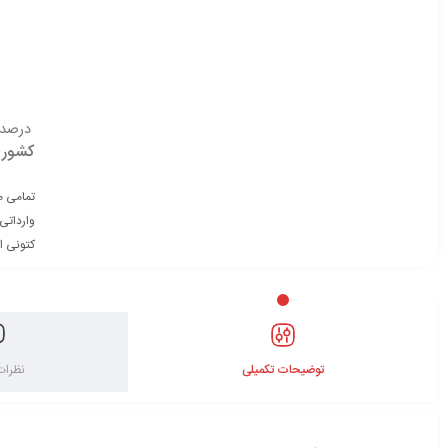
درصدی
کشور 
تمامی م
وارداتی
کتونی ا
توضیحات تکمیلی
نظرات 