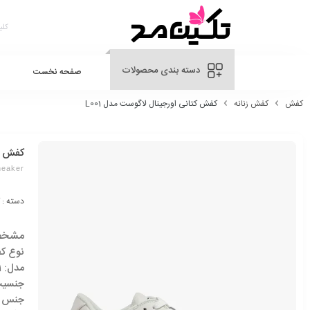
دسته بندی محصولات
صفحه نخست
کفش
کفش زنانه
کفش کتانی اورجینال لاگوست مدل L001
کفش کت
neaker
دسته :
مشخص
نوع ک
مدل:
1
جنسیت
جنس ب