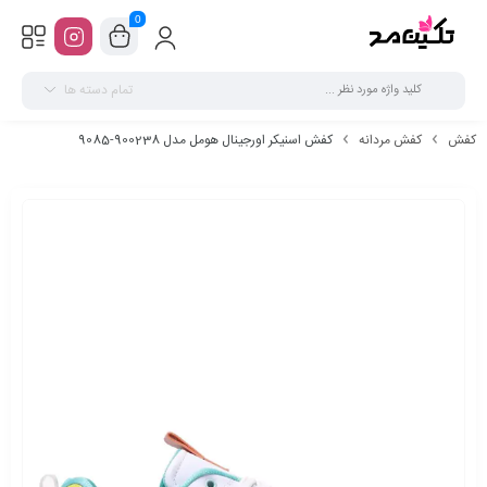
0
تمام دسته ها
کفش
کفش مردانه
کفش اسنیکر اورجینال هومل مدل 900238-9085