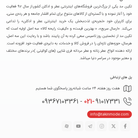
تکین مد یکی از بزرگ‌ترین فروشگاه‌های اینترنتی عطر و ادکلن کشور،از سال 92 فعالیت
خود را آغاز نموده و با گستره‌ای از کالاهای متنوع برای تمام اقشار جامعه و هر رده‌ی سنی،
برای کاربران خود «تجربه‌ی لذت‌بخش یک خرید اینترنتی عطر و ادکلن» را تداعی
می‌کند. «ارسال سریع»، « بهترین قیمت» و «کیفیت رایحه کالا» سه اصل اولیه است که
تکین مد از نخستین روز تاسیس سعی کرده به آن پایبند باشد و با رعایت این سه اصل،
هرسال، حوزه‌های تازه‌ای را در فروش کالا و خدمات، به دایره‌ی فعالیت خود افزوده است.
ارائه دهنده انواع عطر زنانه و عطر مردانه فری شاپی (های کوالیتی )در برندهای مختلف
و معتبر موجود در سراسر دنیا میباشد.
پل های ارتباطی
هفت روز هفته، ۲۴ ساعت شبانه‌روز پاسخگوی شما هستیم
021-
91017331 - 09367103361
info@takinmode.com