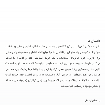
داستان ما
تکین مد یکی از بزرگ‌ترین فروشگاه‌های اینترنتی عطر و ادکلن کشور،از سال 92 فعالیت
خود را آغاز نموده و با گستره‌ای از کالاهای متنوع برای تمام اقشار جامعه و هر رده‌ی سنی،
برای کاربران خود «تجربه‌ی لذت‌بخش یک خرید اینترنتی عطر و ادکلن» را تداعی
می‌کند. «ارسال سریع»، « بهترین قیمت» و «کیفیت رایحه کالا» سه اصل اولیه است که
تکین مد از نخستین روز تاسیس سعی کرده به آن پایبند باشد و با رعایت این سه اصل،
هرسال، حوزه‌های تازه‌ای را در فروش کالا و خدمات، به دایره‌ی فعالیت خود افزوده است.
ارائه دهنده انواع عطر زنانه و عطر مردانه فری شاپی (های کوالیتی )در برندهای مختلف
و معتبر موجود در سراسر دنیا میباشد.
پل های ارتباطی