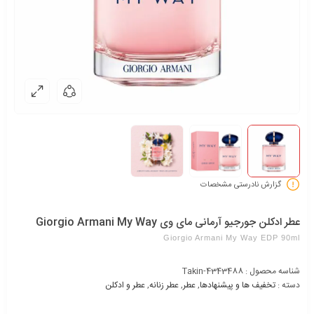
گزارش نادرستی مشخصات
عطر ادکلن جورجیو آرمانی مای وی Giorgio Armani My Way
Giorgio Armani My Way EDP 90ml
شناسه محصول :
Takin-4343488
دسته :
تخفیف ها و پیشنهادها
,
عطر
,
عطر زنانه
,
عطر و ادکلن