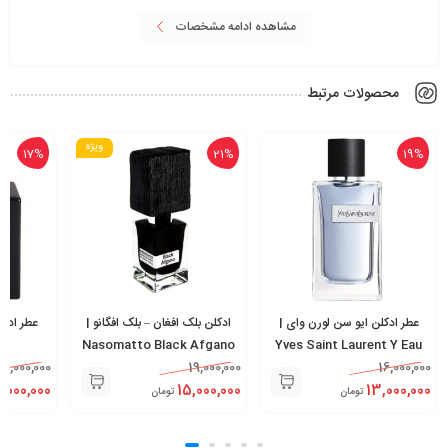
مشاهده ادامه مشخصات
محصولات مرتبط
ویژه
17%
21%
19%
عطر ادکلن ایو سن لورن وای |
ادکلن بلک افغان – بلک افگانو |
عطر ادکل
e
Nasomatto Black Afgano
Yves Saint Laurent Y Eau
12,000,000
19,000,000
de Parfum
16,000,000
0,000,000
15,000,000
13,000,000
تومان
تومان