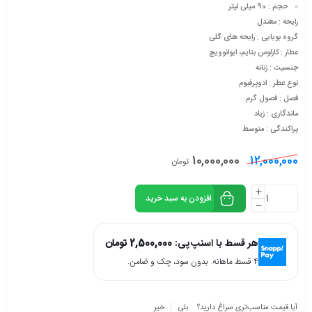
حجم : 90 میلی لیتر
رایحه : معتدل
گروه بویایی : رایحه های گلی
عطار : کارلوس بنایم، ایوانوویچ
جنسیت : زنانه
نوع عطر : ادوپرفیوم
فصل : فصول گرم
ماندگاری : زیاد
پراکندگی : متوسط
10,000,000
12,000,000
تومان
افزودن به سبد خرید
هر قسط با اسنپ‌پی:
2,500,000
تومان
۴ قسط ماهانه. بدون سود، چک و ضامن.
آیا قیمت مناسب‌تری سراغ دارید؟
بلی
خیر