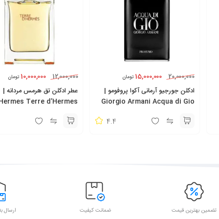
10,000,000
15,000,000
12,000,000
20,000,000
تومان
تومان
ادکلن جورجیو آرمانی آکوا پروفومو |
عطر ادکلن تق هرمس مردانه |
Hermes Terre d’Hermes
Giorgio Armani Acqua di Gio
Profumo
4.4
تضمین بهترین قیمت
ضمانت کیفیت
ارسال به