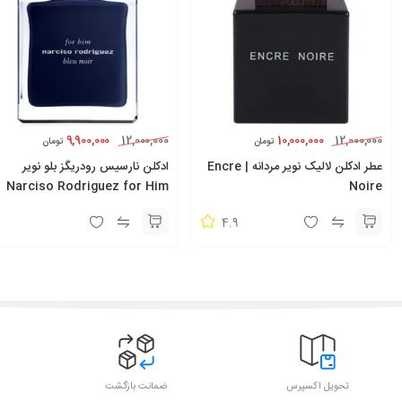
9,900,000
10,000,000
12,000,000
12,000,000
تومان
تومان
عطر ادکلن لالیک نویر مردانه | Encre
ادکلن نارسیس رودریگز بلو نویر
Narciso Rodriguez for Him
Noire
Bleu Noir
4.9
تحویل اکسپرس
ضمانت بازگشت