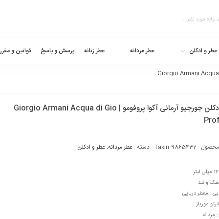
عطر و ادکلن
عطر مردانه
عطر زنانه
پرسش و پاسخ
قوانین و مقرر
تستر ادکلن جورجیو آرمانی آکوا پروفومو | Giorgio Armani Acqua di Gio
Pro
محصول :
Takin-9865432
دسته :
عطر مردانه
,
عطر و ادکلن
خنک و تند
ایی : معطر دریایی
برتو موریلز
مردانه