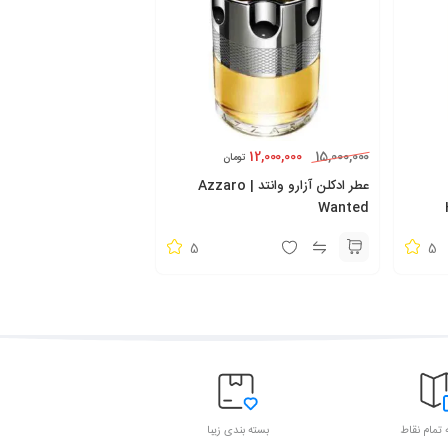
12,000,000
15,000,000
تومان
عطر ادکلن آزارو وانتد | Azzaro
Wanted
5
5
 تمام نقاط
بسته بندی زیبا