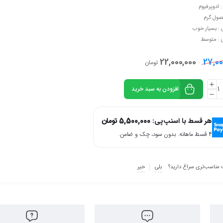
: ادوپرفیوم
صول گرم
 : بسیار خوب
ی : متوسط
22,000,000
27,00
تومان
افزودن به سبد خرید
هر قسط با اسنپ‌پی:
5,500,000
تومان
۴ قسط ماهانه. بدون سود، چک و ضامن.
 مناسب‌تری سراغ دارید؟
بلی
خیر