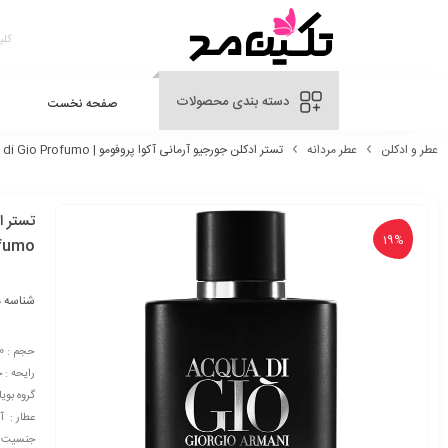
دسته بندی محصولات
صفحه نخست
عطر و ادکلن
عطر مردانه
تستر ادکلن جورجیو آرمانی آکوا پروفومو | Giorgio Armani Acqua di Gio Profumo
19%
fumo
شناسه 
حجم : 120 میلی لیتر
رایحه : 
گروه بوی
عطار : آل
جنسیت : 