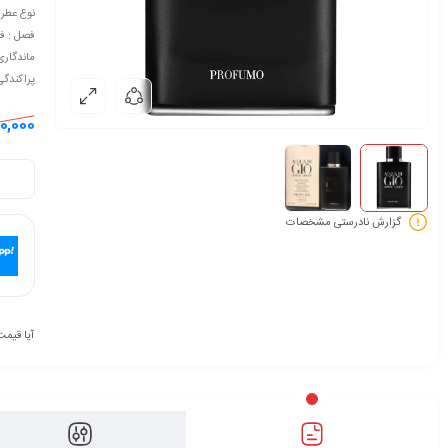
نوع عطر 
فصل : ف
ماندگاری
پراکندگ
0,000
گزارش نادرستی مشخصات
آیا قیمت