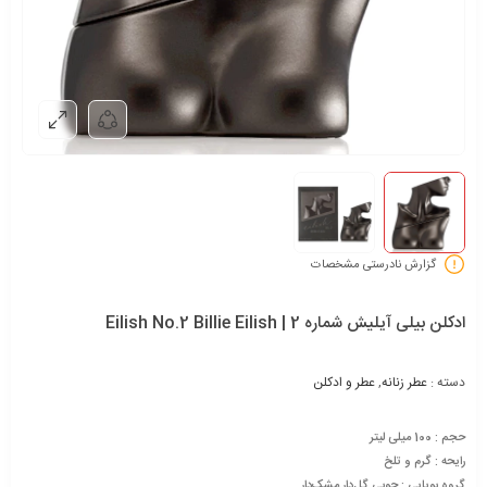
گزارش نادرستی مشخصات
ادکلن بیلی آیلیش شماره 2 | Eilish No.2 Billie Eilish
دسته :
عطر زنانه
,
عطر و ادکلن
حجم : 100 میلی لیتر
رایحه : گرم و تلخ
گروه بویایی : چوبی گل‌دار مشک‌دار