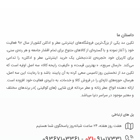
داستان ما
تکین مد یکی از بزرگ‌ترین فروشگاه‌های اینترنتی عطر و ادکلن کشور،از سال 92 فعالیت
خود را آغاز نموده و با گستره‌ای از کالاهای متنوع برای تمام اقشار جامعه و هر رده‌ی سنی،
برای کاربران خود «تجربه‌ی لذت‌بخش یک خرید اینترنتی عطر و ادکلن» را تداعی
می‌کند. «ارسال سریع»، « بهترین قیمت» و «کیفیت رایحه کالا» سه اصل اولیه است که
تکین مد از نخستین روز تاسیس سعی کرده به آن پایبند باشد و با رعایت این سه اصل،
هرسال، حوزه‌های تازه‌ای را در فروش کالا و خدمات، به دایره‌ی فعالیت خود افزوده است.
ارائه دهنده انواع عطر زنانه و عطر مردانه فری شاپی (های کوالیتی )در برندهای مختلف
و معتبر موجود در سراسر دنیا میباشد.
پل های ارتباطی
هفت روز هفته، ۲۴ ساعت شبانه‌روز پاسخگوی شما هستیم
021-
91017331 - 09367103361