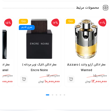
محصولات مرتبط
ویژه
ویژه
15%
17%
20%
سری قدیم
عطر ادکلن آزارو وانتد | Azzaro
عطر ادکلن لالیک نویر مردانه |
Chanel
Encre Noire
Wanted
20,000,000
12,000,000
15,000,000
7,000,000
10,000,000
12,000,000
تومان
تومان