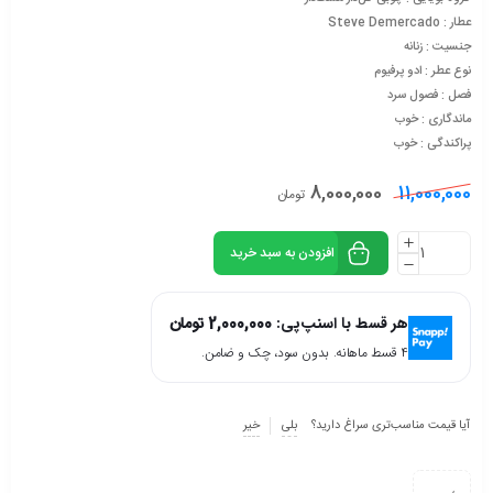
عطار : Steve Demercado
جنسیت : زنانه
نوع عطر : ادو پرفیوم
فصل : فصول سرد
ماندگاری : خوب
پراکندگی : خوب
8,000,000
11,000,000
تومان
افزودن به سبد خرید
هر قسط با اسنپ‌پی:
2,000,000
تومان
۴ قسط ماهانه. بدون سود، چک و ضامن.
آیا قیمت مناسب‌تری سراغ دارید؟
بلی
خیر