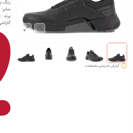
رنگ ب
سایز:
ن
برند
: اک
گارانتی
گزارش نادرستی مشخصات