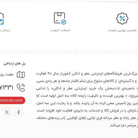
تضمین بهترین قیمت
ضمانت کیفیت
ارسال به
پل های ارتباطی
تکین مد یکی از بزرگ‌ترین فروشگاه‌های اینترنتی عطر و ادکلن کشور،از سال 92 فعالیت
هفت روز هفته، ۲۴ ساعت شبانه‌
 و با گستره‌ای از کالاهای متنوع برای تمام اقشار جامعه و هر رده‌ی سنی،
- 09367103361
ود «تجربه‌ی لذت‌بخش یک خرید اینترنتی عطر و ادکلن» را تداعی
سریع»، « بهترین قیمت» و «کیفیت رایحه کالا» سه اصل اولیه است که
kinmode.com
ین روز تاسیس سعی کرده به آن پایبند باشد و با رعایت این سه اصل،
تازه‌ای را در فروش کالا و خدمات، به دایره‌ی فعالیت خود افزوده است.
ع عطر زنانه و عطر مردانه فری شاپی (های کوالیتی )در برندهای مختلف
 سراسر دنیا میباشد.