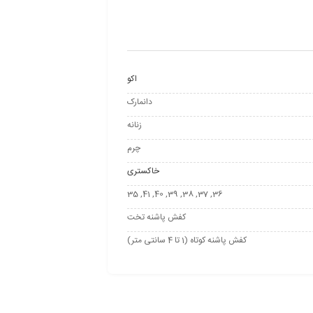
اکو
دانمارک
زنانه
چرم
خاکستری
36, 37, 38, 39, 40, 41, 35
کفش پاشنه تخت
کفش پاشنه کوتاه (1 تا 4 سانتی متر)