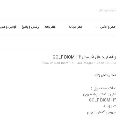
عطر و ادکلن
عطر مردانه
عطر زنانه
پرسش و پاسخ
قوانین و مقرر
ه اورجینال اکو مدل GOLF BIOM H4
Ecco W Golf Biom H4 Black Magnet Black 10861
کفش
,
کفش زنانه
ات محصول :
فش :
کفش پیاده روی
 :
زنانه
یرونی کفش : چرم