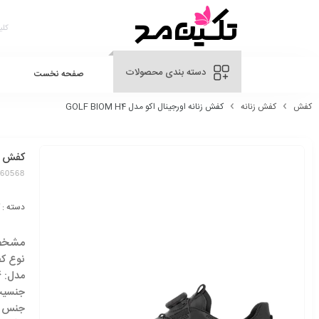
دسته بندی محصولات
صفحه نخست
کفش
کفش زنانه
کفش زنانه اورجینال اکو مدل GOLF BIOM H4
کفش زنان
360568
دسته :
مشخص
نوع ک
مدل: GOLF BIOM H4
جنسیت
جنس ب