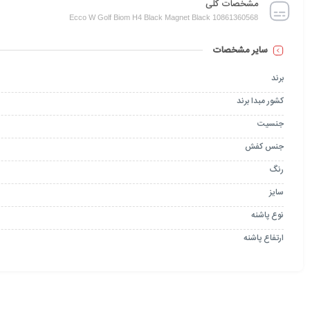
مشخصات کلی
Ecco W Golf Biom H4 Black Magnet Black 10861360568
سایر مشخصات
برند
کشور مبدا برند
جنسیت
جنس کفش
رنگ
سایز
نوع پاشنه
ارتفاع پاشنه