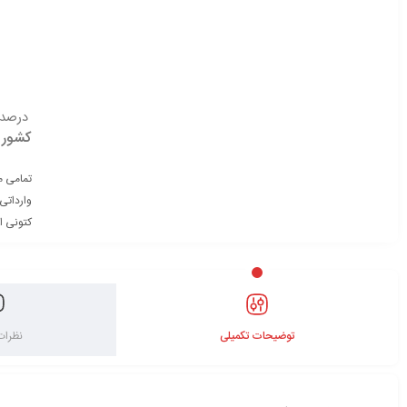
درصدی
کشور 
تمامی م
وارداتی
کتونی ا
توضیحات تکمیلی
نظرات 