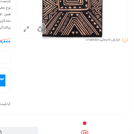
جنسیت : 
نوع عطر 
فصل : ف
ماندگاری
پراکندگ
گزارش نادرستی مشخصات
00,000
آیا قیمت