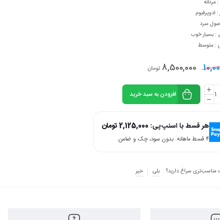
مردانه
: ادوپرفیوم
صول سرد
 : بسیار خوب
ی : متوسط
8,500,000
10,0
تومان
افزودن به سبد خرید
هر قسط با اسنپ‌پی:
2,125,000
تومان
۴ قسط ماهانه. بدون سود، چک و ضامن.
 مناسب‌تری سراغ دارید؟
بلی
خیر