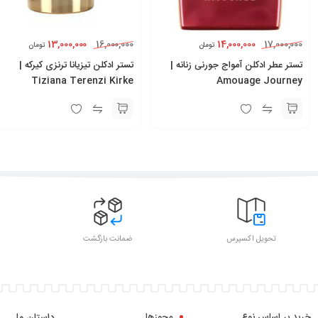
13,000,000
14,000,000
16,000,000
17,000,000
تومان
تومان
تستر عطر ادکلن آمواج جورنی زنانه |
تستر ادکلن تیزیانا ترنزی کیرکه |
Tiziana Terenzi Kirke
Amouage Journey
تحویل اکسپرس
ضمانت بازگشت
خرید بر اساس نوع
مجوزها