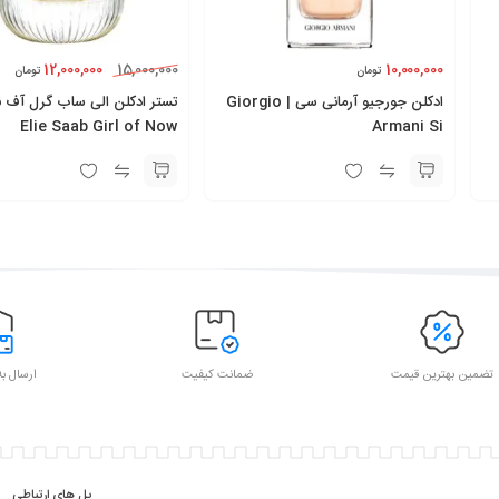
12,000,000
10,000,000
15,000,000
تومان
تومان
ادکلن جورجیو آرمانی سی | Giorgio
تستر ادکلن الی ساب گرل آف نا
Elie Saab Girl of Now
Armani Si
تضمین بهترین قیمت
ضمانت کیفیت
ارسال به
پل های ارتباطی