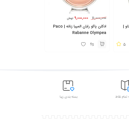
9,000,000
11,000,000
تومان
و |
ادکلن پاکو رابان المپیا زنانه | Paco
Rabanne Olympea
5
 تمام نقاط
بسته بندی زیبا