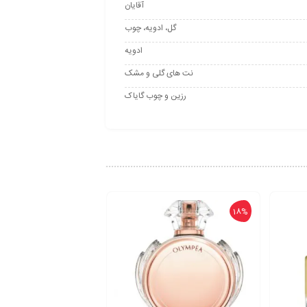
آقایان
گل، ادویه، چوب
ادویه
نت های گلی و مشک
رزین و چوب گایاک
18%