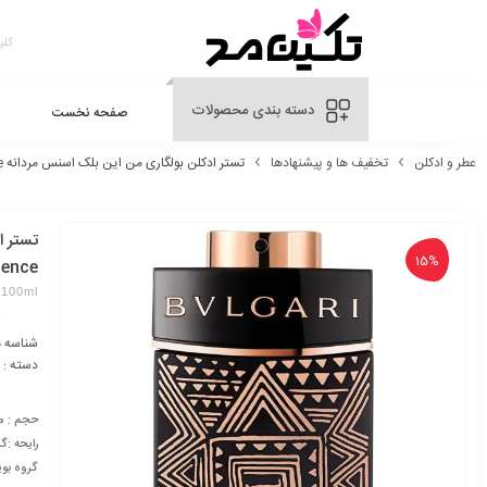
دسته بندی محصولات
صفحه نخست
عطر و ادکلن
تخفیف ها و پیشنهادها
تستر ادکلن بولگاری من این بلک اسنس مردانه Bvlgari Man black Essence
15%
ence
 100ml
شناسه 
دسته :
حجم : 100 میلی لیتر
رایحه :گ
گروه بوی