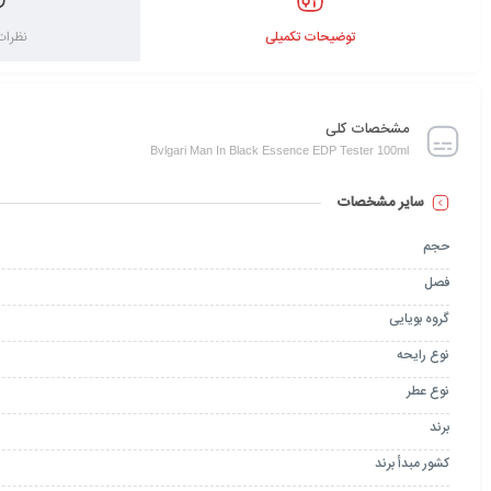
توضیحات تکمیلی
نظرات 
مشخصات کلی
Bvlgari Man In Black Essence EDP Tester 100ml
سایر مشخصات
حجم
فصل
گروه بویایی
نوع رایحه
نوع عطر
برند
کشور مبدأ برند