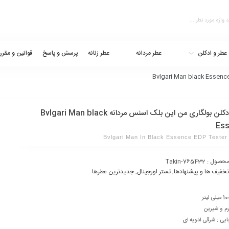
عطر و ادکلن
عطر مردانه
عطر زنانه
پرسش و پاسخ
قوانین و مقرر
تستر ادکلن بولگاری من این بلک اسنس مردانه Bvlgari Man black
Ess
Bvlgari Man In Black Essence EDP Tester
محصول :
Takin-765432
تخفیف ها و پیشنهادها
,
تستر اورجینال
,
جدیدترین عطرها
رم و شیرین
ایی : شرقی ادویه ای