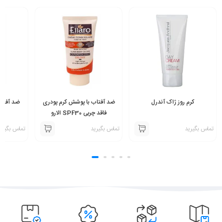
کرم روز ژاک آندرل
ضد آفتاب با پوشش کرم پودری
ضد آفتاب
فاقد چربی SPF30 الارو
تماس بگیرید
تماس بگیرید
تماس بگیری