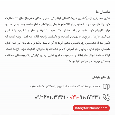
داستان ما
تکین مد یکی از بزرگ‌ترین فروشگاه‌های اینترنتی عطر و ادکلن کشور،از سال 92 فعالیت
خود را آغاز نموده و با گستره‌ای از کالاهای متنوع برای تمام اقشار جامعه و هر رده‌ی سنی،
برای کاربران خود «تجربه‌ی لذت‌بخش یک خرید اینترنتی عطر و ادکلن» را تداعی
می‌کند. «ارسال سریع»، « بهترین قیمت» و «کیفیت رایحه کالا» سه اصل اولیه است که
تکین مد از نخستین روز تاسیس سعی کرده به آن پایبند باشد و با رعایت این سه اصل،
هرسال، حوزه‌های تازه‌ای را در فروش کالا و خدمات، به دایره‌ی فعالیت خود افزوده است.
ارائه دهنده انواع عطر زنانه و عطر مردانه فری شاپی (های کوالیتی )در برندهای مختلف
و معتبر موجود در سراسر دنیا میباشد.
پل های ارتباطی
هفت روز هفته، ۲۴ ساعت شبانه‌روز پاسخگوی شما هستیم
021-
91017331 - 09367103361
info@takinmode.com