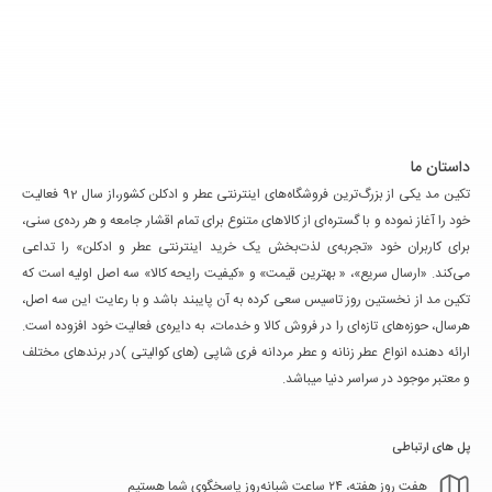
داستان ما
تکین مد یکی از بزرگ‌ترین فروشگاه‌های اینترنتی عطر و ادکلن کشور،از سال 92 فعالیت
خود را آغاز نموده و با گستره‌ای از کالاهای متنوع برای تمام اقشار جامعه و هر رده‌ی سنی،
برای کاربران خود «تجربه‌ی لذت‌بخش یک خرید اینترنتی عطر و ادکلن» را تداعی
می‌کند. «ارسال سریع»، « بهترین قیمت» و «کیفیت رایحه کالا» سه اصل اولیه است که
تکین مد از نخستین روز تاسیس سعی کرده به آن پایبند باشد و با رعایت این سه اصل،
هرسال، حوزه‌های تازه‌ای را در فروش کالا و خدمات، به دایره‌ی فعالیت خود افزوده است.
ارائه دهنده انواع عطر زنانه و عطر مردانه فری شاپی (های کوالیتی )در برندهای مختلف
و معتبر موجود در سراسر دنیا میباشد.
پل های ارتباطی
هفت روز هفته، ۲۴ ساعت شبانه‌روز پاسخگوی شما هستیم