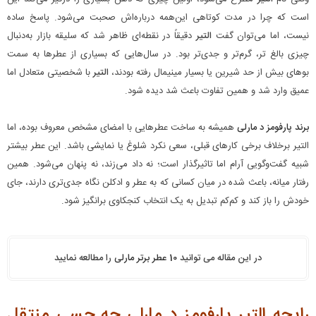
است که چرا در مدت کوتاهی این‌همه درباره‌اش صحبت می‌شود. پاسخ ساده
نیست، اما می‌توان گفت
التیر
دقیقاً در نقطه‌ای ظاهر شد که سلیقه بازار به‌دنبال
چیزی بالغ‌ تر، گرم‌تر و جدی‌تر بود. در سال‌هایی که بسیاری از عطرها به سمت
بوهای بیش از حد شیرین یا بسیار مینیمال رفته بودند،
التیر
با شخصیتی متعادل اما
عمیق وارد شد و همین تفاوت باعث شد دیده شود.
برند پارفومز د مارلی
همیشه به ساخت عطرهایی با امضای مشخص معروف بوده، اما
التیر برخلاف برخی کارهای قبلی، سعی نکرد شلوغ یا نمایشی باشد. این عطر بیشتر
شبیه گفت‌وگویی آرام اما تاثیرگذار است؛ نه داد می‌زند، نه پنهان می‌شود. همین
رفتار میانه، باعث شده در میان کسانی که به عطر و ادکلن نگاه جدی‌تری دارند، جای
خودش را باز کند و کم‌کم تبدیل به یک انتخاب کنجکاوی‌ برانگیز شود.
در این مقاله می توانید
10 عطر برتر مارلی
را مطالعه نمایید
رایحه التیر پارفومز د مارلی چه حسی منتقل