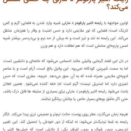
می‌کند؟
اولین مواجهه با
رایحه التیر پارفومز د مارلی
شبیه وارد شدن به فضایی گرم و کمی
تاریک است؛ فضایی که نور ملایمی دارد و حس امنیت و وقار را هم‌زمان منتقل
می‌کند. این رایحه نه تند و تیز است و نه بیش از حد نرم و بی‌دردسر. بیشتر شبیه
لمس پارچه‌ای مخملی است که هم لطافت دارد و هم وزن.
در دل این فضا، گرمایی وانیلی‌ مانند احساس می‌شود که خامه‌ای و دلنشین است،
اما به سمت شیرینی کودکانه نمی‌رود. این وانیل بالغ است، آرام است و با عناصر
ادویه‌ای ملایمی همراه شده که به آن عمق می‌دهد. نتیجه، عطری است که حس
تمیزی دارد اما استریل نیست؛ گرم است اما خفه‌ کننده نمی‌شود. همین تعادل
باعث می‌شود رایحه التیر پارفومز د مارلی برای بسیاری از سلیقه‌ ها قابل‌ درک باشد،
حتی اگر عاشق بوهای بسیار خاص یا چالش‌ برانگیز نباشند.
هرچه زمان می‌گذرد، عطر روی پوست حالت نرم‌تر و صمیمی‌ تری پیدا می‌کند. انگار
رایحه به شما نزدیک‌تر می‌شود، نه اینکه از دور خودش را تحمیل کند. این تغییر
تدریجی، بدون شوک و بدون اغراق، یکی از دلایلی است که خیلی‌ها التیر را