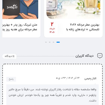
2
بهترین عطر مردانه ۲۰۲۶
متن تبریک روز پدر + بهترین
تابستانی + ترندهای زنانه با
خرداد
عطر مردانه برای هدیه روز پدر
1405
پخش بوی بالا
دیدگاه کاربران
11 دیدگاه
الناز رحیمی
24 آذر 1404 / 0:33 ق.ظ
پاسخ
واقعا مشخصه مقاله با شناخت رفتار کاربران نوشته شده. من دقیقاً با سرچ «التیر
پارفومز د مارلی» وارد شدم و تقریباً همه چیز رو یک‌جا خوندم. ارزش خوندن
داشت.