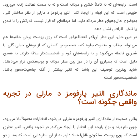
است. رایحه‌ای که نه کاملاً خشن و مردانه است و نه به سمت لطافت زنانه می‌رود،
طبیعی است که این ابهام را ایجاد کند. التیر پارفومز د مارلی از نظر ساختار کلی،
به‌وضوح حال‌وهوای عطر مردانه دارد، اما مردانه‌ای که قرار نیست قدرتش را با تندی
یا تلخی افراطی نشان دهد.
در عین حال، این عطر آن‌قدر انعطاف‌پذیر است که روی پوست برخی خانم‌ها هم
می‌تواند جذاب و متفاوت جلوه کند، به‌خصوص کسانی که از بوهای خیلی گلی یا
شیرین فاصله می‌گیرند و به رایحه‌های گرم و شخصیت‌دار علاقه دارند. به همین
دلیل است که بسیاری آن را در مرز بین عطر مردانه و یونیسکس قرار می‌دهند.
شاید بهترین توصیف این باشد که التیر بیشتر از آنکه جنسیت‌محور باشد،
شخصیت‌محور است.
ماندگاری التیر پارفومز د مارلی در تجربه
واقعی چگونه است؟
وقتی صحبت از ماندگاری
التیر پارفومز د مارلی
می‌شود، انتظارات معمولاً بالا می‌رود،
چون نام برند و نوع رایحه این انتظار را ایجاد می‌کند. در تجربه واقعی، التیر عطری
است که روی پوست عملکردی قابل‌اعتماد دارد. نه از آن عطرهایی است که بعد از دو