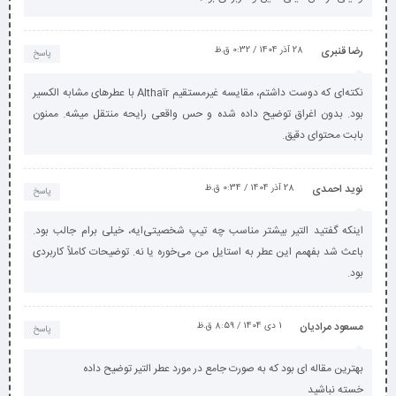
رضا قنبری
28 آذر 1404 / 0:32 ق.ظ
پاسخ
نکته‌ای که دوست داشتم، مقایسه غیرمستقیم Althaïr با عطرهای مشابه الکسیر
بود. بدون اغراق توضیح داده شده و حس واقعی رایحه منتقل میشه. ممنون
بابت محتوای دقیق.
نوید احمدی
28 آذر 1404 / 0:34 ق.ظ
پاسخ
اینکه گفتید التیر بیشتر مناسب چه تیپ شخصیتی‌ایه، خیلی برام جالب بود.
باعث شد بفهمم این عطر به استایل من می‌خوره یا نه. توضیحات کاملاً کاربردی
بود.
مسعود مرادیان
1 دی 1404 / 8:59 ق.ظ
پاسخ
بهترین مقاله ای بود که به صورت جامع در مورد عطر التیر توضیح داده
خسته نباشید