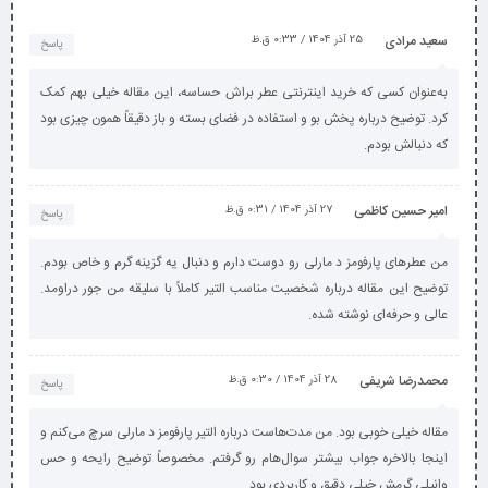
سعید مرادی
25 آذر 1404 / 0:33 ق.ظ
پاسخ
به‌عنوان کسی که خرید اینترنتی عطر براش حساسه، این مقاله خیلی بهم کمک
کرد. توضیح درباره پخش بو و استفاده در فضای بسته و باز دقیقاً همون چیزی بود
که دنبالش بودم.
امیر حسین کاظمی
27 آذر 1404 / 0:31 ق.ظ
پاسخ
من عطرهای پارفومز د مارلی رو دوست دارم و دنبال یه گزینه گرم و خاص بودم.
توضیح این مقاله درباره شخصیت مناسب التیر کاملاً با سلیقه من جور دراومد.
عالی و حرفه‌ای نوشته شده.
محمدرضا شریفی
28 آذر 1404 / 0:30 ق.ظ
پاسخ
مقاله خیلی خوبی بود. من مدت‌هاست درباره التیر پارفومز د مارلی سرچ می‌کنم و
اینجا بالاخره جواب بیشتر سوال‌هام رو گرفتم. مخصوصاً توضیح رایحه و حس
وانیلی گرمش خیلی دقیق و کاربردی بود.