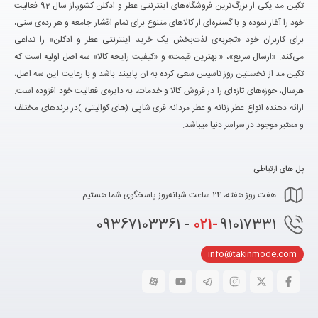
تکین مد یکی از بزرگ‌ترین فروشگاه‌های اینترنتی عطر و ادکلن کشور،از سال 92 فعالیت
خود را آغاز نموده و با گستره‌ای از کالاهای متنوع برای تمام اقشار جامعه و هر رده‌ی سنی،
برای کاربران خود «تجربه‌ی لذت‌بخش یک خرید اینترنتی عطر و ادکلن» را تداعی
می‌کند. «ارسال سریع»، « بهترین قیمت» و «کیفیت رایحه کالا» سه اصل اولیه است که
تکین مد از نخستین روز تاسیس سعی کرده به آن پایبند باشد و با رعایت این سه اصل،
هرسال، حوزه‌های تازه‌ای را در فروش کالا و خدمات، به دایره‌ی فعالیت خود افزوده است.
ارائه دهنده انواع عطر زنانه و عطر مردانه فری شاپی (های کوالیتی )در برندهای مختلف
و معتبر موجود در سراسر دنیا میباشد.
پل های ارتباطی
هفت روز هفته، ۲۴ ساعت شبانه‌روز پاسخگوی شما هستیم
021-
91017331 - 09367103361
info@takinmode.com