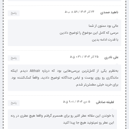
ناهید صمدی
24 آذر 1404 / 8:59 ب.ظ
پاسخ
عالی بود ممنون از شما
مرسی که کامل این موضوع را توضیح دادین
با قدرت ادامه بدین
علی نادری
25 آذر 1404 / 0:31 ق.ظ
پاسخ
به‌نظرم یکی از کامل‌ترین بررسی‌هایی بود که درباره Althaïr دیدم. اینکه
ماندگاری رو روی پوست و لباس جداگانه توضیح دادید، واقعاً کمک‌کننده بود.
برای خرید خیلی مطمئن‌تر شدم.
لطیفه صادقی
5 دی 1404 / 9:01 ق.ظ
پاسخ
با خوندن این مقاله عطر التیر رو برای همسرم گرفتم واقعا هیچ عطری در رده
این عطر رو نمیتونید هیچ جا پیدا کنید