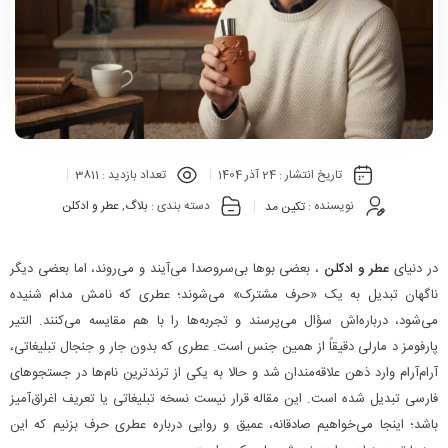
تاریخ انتشار :
24 آذر 1404
تعداد بازدید :
3811
نویسنده :
تکین مد
دسته بندی :
بلاگ
,
عطر و ادکلن
در دنیای
عطر و ادکلن
، بعضی بوها بی‌سروصدا می‌آیند و می‌روند، اما بعضی دیگر
ناگهان تبدیل به یک «حرف مشترک» می‌شوند؛ عطری که نامش مدام شنیده
می‌شود، درباره‌اش سؤال می‌پرسند و تجربه‌ها را با هم مقایسه می‌کنند. التیر
پارفومز د مارلی دقیقاً از همین جنس است. عطری که بدون جار و جنجال تبلیغاتی،
آرام‌آرام وارد ذهن علاقه‌مندان شد و حالا به یکی از ترندترین نام‌ها در جستجوهای
فارسی تبدیل شده است. این مقاله قرار نیست نسخه تبلیغاتی یا تعریف اغراق‌آمیز
باشد؛ اینجا می‌خواهیم صادقانه، عمیق و روایی درباره عطری حرف بزنیم که این