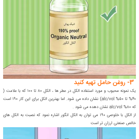
3- روغن حامل تهیه کنید
یک نمونه محبوب و مورد استفاده الکل در عطر ها ، الکل ۸۰ تا ۱۰۰ که با علامت (
۴۰% تا ۵۰% alc/vol) نشان داده می شود. اما بهترین الکل برای این کار ۱۹۰ است
که ۸۰% alc/vol نشان دهده می شود .
از الکل با خلوصی ۱۹۰ می توان به الکل انگور اشاره نمود که نصبت به الکل های
خالص صنعتی ارزان تر است