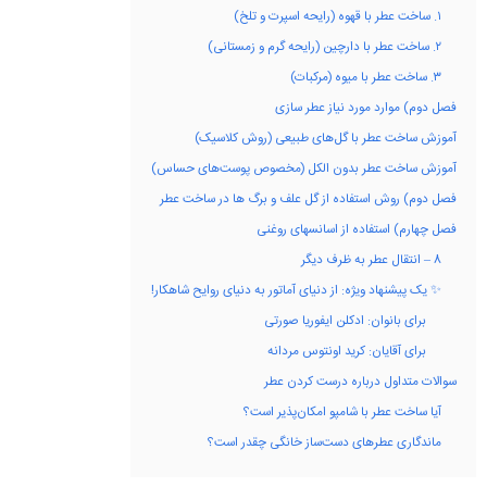
۱. ساخت عطر با قهوه (رایحه اسپرت و تلخ)
۲. ساخت عطر با دارچین (رایحه گرم و زمستانی)
۳. ساخت عطر با میوه (مرکبات)
فصل دوم) موارد مورد نیاز عطر سازی
آموزش ساخت عطر با گل‌های طبیعی (روش کلاسیک)
آموزش ساخت عطر بدون الکل (مخصوص پوست‌های حساس)
فصل دوم) روش استفاده از گل علف و برگ ها در ساخت عطر
فصل چهارم) استفاده از اسانسهای روغنی
8 – انتقال عطر به ظرف دیگر
✨ یک پیشنهاد ویژه: از دنیای آماتور به دنیای روایح شاهکار!
برای بانوان: ادکلن ایفوریا صورتی
برای آقایان: کرید اونتوس مردانه
سوالات متداول درباره درست کردن عطر
آیا ساخت عطر با شامپو امکان‌پذیر است؟
ماندگاری عطرهای دست‌ساز خانگی چقدر است؟