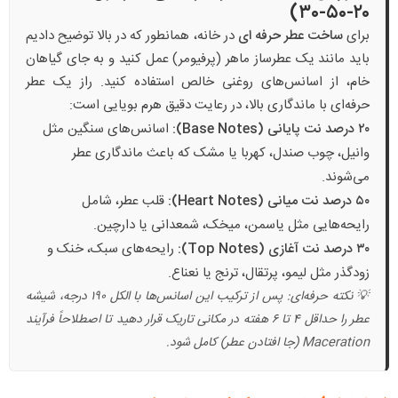
۲۰-۵۰-۳۰)
برای
ساخت عطر حرفه ای
در خانه، همانطور که در بالا توضیح دادیم
باید مانند یک عطرساز ماهر (پرفیومر) عمل کنید و به جای گیاهان
خام، از اسانس‌های روغنی خالص استفاده کنید. راز یک عطر
حرفه‌ای با ماندگاری بالا، در رعایت دقیق هرم بویایی است:
۲۰ درصد نت پایانی (Base Notes):
اسانس‌های سنگین مثل
وانیل، چوب صندل، کهربا یا مشک که باعث ماندگاری عطر
می‌شوند.
۵۰ درصد نت میانی (Heart Notes):
قلب عطر، شامل
رایحه‌هایی مثل یاسمن، میخک، شمعدانی یا دارچین.
۳۰ درصد نت آغازی (Top Notes):
رایحه‌های سبک، خنک و
زودگذر مثل لیمو، پرتقال، ترنج یا نعناع.
💡 نکته حرفه‌ای: پس از ترکیب این اسانس‌ها با الکل ۱۹۰ درجه، شیشه
عطر را حداقل ۴ تا ۶ هفته در مکانی تاریک قرار دهید تا اصطلاحاً فرآیند
Maceration (جا افتادن عطر) کامل شود.