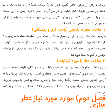
بریزید و روی آن روغن حامل (مثل روغن بادام) بریزید. شیشه را به مدت یک تا دو
هفته در مکانی تاریک قرار دهید و هر روز آن را تکان دهید. پس از این مدت،
روغن را از صافی رد کنید. این روغن اکنون بوی قوی قهوه می‌دهد و می‌توانید از آن
به عنوان یک عطر جیبی استفاده کنید.
۲. ساخت عطر با دارچین (رایحه گرم و زمستانی)
دارچین یک نت پایانی عالی و بسیار ماندگار است. برای
ساخت عطر با دارچین
، ۲
الی ۳ تکه چوب دارچین را خرد کرده و در روغن حامل یا الکل بخوابانید. ترکیب
عصاره دارچین با چند قطره اسانس پرتقال یا وانیل، یک عطر زمستانی فوق‌العاده
لوکس و گرم به شما می‌دهد.
۳. ساخت عطر با میوه (مرکبات)
برای
ساخت عطر با میوه
، بهترین انتخاب مرکبات (لیمو، پرتقال، نارنج) هستند، زیرا
پوست آن‌ها حاوی کیسه‌های روغنی بسیار معطری است. پوست یک پرتقال را به
آرامی (بدون بخش سفید رنگ) رنده کنید و درون مقداری الکل یا روغن بریزید.
این ترکیب پس از چند روز، یک نت آغازی بسیار خنک، شاداب و مرکباتی به شما
می‌دهد.
فصل دوم) موارد مورد نیاز عطر
سازی