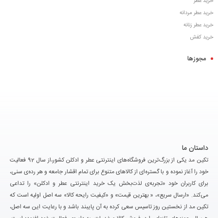
خرید عطر
خرید عطر مردانه
خرید عطر زنانه
خرید کفش
مجوزها
داستان ما
تکین مد یکی از بزرگ‌ترین فروشگاه‌های اینترنتی عطر و ادکلن کشور،از سال 92 فعالیت
خود را آغاز نموده و با گستره‌ای از کالاهای متنوع برای تمام اقشار جامعه و هر رده‌ی سنی،
برای کاربران خود «تجربه‌ی لذت‌بخش یک خرید اینترنتی عطر و ادکلن» را تداعی
می‌کند. «ارسال سریع»، « بهترین قیمت» و «کیفیت رایحه کالا» سه اصل اولیه است که
تکین مد از نخستین روز تاسیس سعی کرده به آن پایبند باشد و با رعایت این سه اصل،