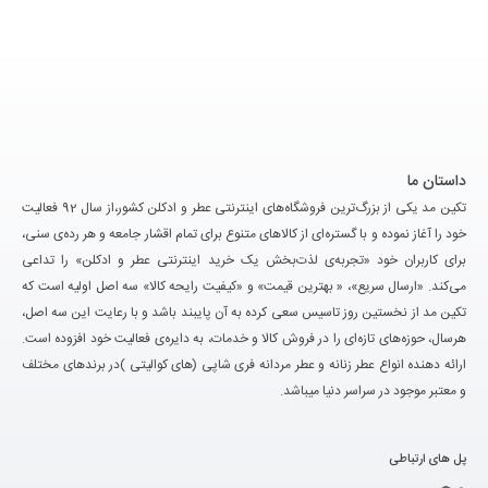
داستان ما
تکین مد یکی از بزرگ‌ترین فروشگاه‌های اینترنتی عطر و ادکلن کشور،از سال 92 فعالیت
خود را آغاز نموده و با گستره‌ای از کالاهای متنوع برای تمام اقشار جامعه و هر رده‌ی سنی،
برای کاربران خود «تجربه‌ی لذت‌بخش یک خرید اینترنتی عطر و ادکلن» را تداعی
می‌کند. «ارسال سریع»، « بهترین قیمت» و «کیفیت رایحه کالا» سه اصل اولیه است که
تکین مد از نخستین روز تاسیس سعی کرده به آن پایبند باشد و با رعایت این سه اصل،
هرسال، حوزه‌های تازه‌ای را در فروش کالا و خدمات، به دایره‌ی فعالیت خود افزوده است.
ارائه دهنده انواع عطر زنانه و عطر مردانه فری شاپی (های کوالیتی )در برندهای مختلف
و معتبر موجود در سراسر دنیا میباشد.
پل های ارتباطی