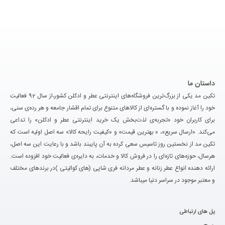
داستان ما
تکین مد یکی از بزرگ‌ترین فروشگاه‌های اینترنتی عطر و ادکلن کشور،از سال 92 فعالیت
خود را آغاز نموده و با گستره‌ای از کالاهای متنوع برای تمام اقشار جامعه و هر رده‌ی سنی،
برای کاربران خود «تجربه‌ی لذت‌بخش یک خرید اینترنتی عطر و ادکلن» را تداعی
می‌کند. «ارسال سریع»، « بهترین قیمت» و «کیفیت رایحه کالا» سه اصل اولیه است که
تکین مد از نخستین روز تاسیس سعی کرده به آن پایبند باشد و با رعایت این سه اصل،
هرسال، حوزه‌های تازه‌ای را در فروش کالا و خدمات، به دایره‌ی فعالیت خود افزوده است.
ارائه دهنده انواع عطر زنانه و عطر مردانه فری شاپی (های کوالیتی )در برندهای مختلف
و معتبر موجود در سراسر دنیا میباشد.
پل های ارتباطی