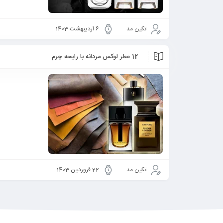
تکین مد
6 اردیبهشت 1403
12 عطر لوکس مردانه با رایحه چرم
تکین مد
22 فروردین 1403