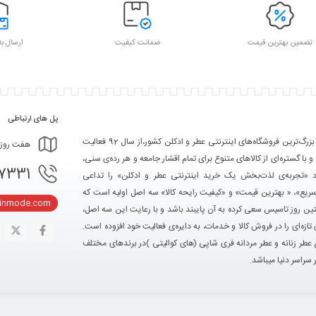
تضمین بهترین قیمت
ضمانت کیفیت
ارسال به
پل های ارتباطی
تکین مد یکی از بزرگ‌ترین فروشگاه‌های اینترنتی عطر و ادکلن کشور،از سال 92 فعالیت
هفت روز هفته، ۲۴ ساعت شبانه‌
 و با گستره‌ای از کالاهای متنوع برای تمام اقشار جامعه و هر رده‌ی سنی،
- 09367103361
ود «تجربه‌ی لذت‌بخش یک خرید اینترنتی عطر و ادکلن» را تداعی
سریع»، « بهترین قیمت» و «کیفیت رایحه کالا» سه اصل اولیه است که
kinmode.com
ین روز تاسیس سعی کرده به آن پایبند باشد و با رعایت این سه اصل،
تازه‌ای را در فروش کالا و خدمات، به دایره‌ی فعالیت خود افزوده است.
ع عطر زنانه و عطر مردانه فری شاپی (های کوالیتی )در برندهای مختلف
 سراسر دنیا میباشد.
د قرار خواهد گرفت.