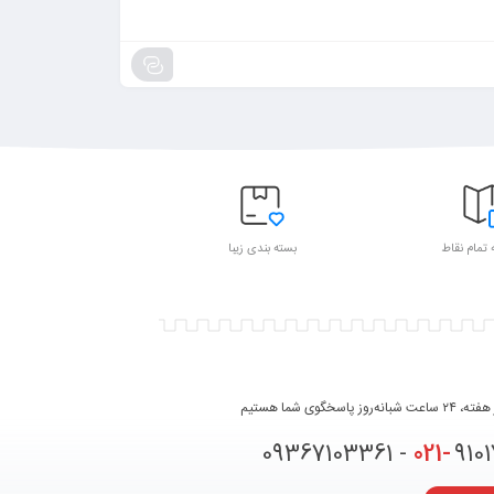
 تمام نقاط
بسته بندی زیبا
روز پاسخگوی شما هستیم
021-
91017331 