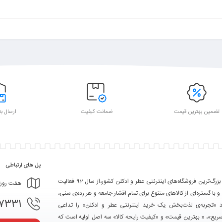
تضمین بهترین قیمت
ضمانت کیفیت
ارسال به
پل های ارتباطی
تکین مد یکی از بزرگ‌ترین فروشگاه‌های اینترنتی عطر و ادکلن کشور،از سال 92 فعالیت
هفت روز هفته، ۲۴ ساعت شبانه‌
 و با گستره‌ای از کالاهای متنوع برای تمام اقشار جامعه و هر رده‌ی سنی،
- 09367103361
ود «تجربه‌ی لذت‌بخش یک خرید اینترنتی عطر و ادکلن» را تداعی
سریع»، « بهترین قیمت» و «کیفیت رایحه کالا» سه اصل اولیه است که