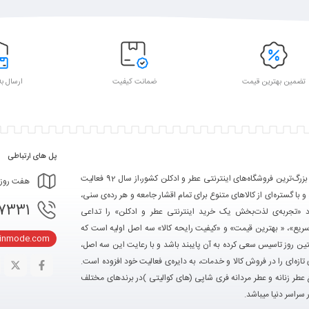
تضمین بهترین قیمت
ضمانت کیفیت
ارسال به
پل های ارتباطی
تکین مد یکی از بزرگ‌ترین فروشگاه‌های اینترنتی عطر و ادکلن کشور،از سال 92 فعالیت
هفت روز هفته، ۲۴ ساعت شبانه‌
 و با گستره‌ای از کالاهای متنوع برای تمام اقشار جامعه و هر رده‌ی سنی،
- 09367103361
ود «تجربه‌ی لذت‌بخش یک خرید اینترنتی عطر و ادکلن» را تداعی
سریع»، « بهترین قیمت» و «کیفیت رایحه کالا» سه اصل اولیه است که
kinmode.com
ین روز تاسیس سعی کرده به آن پایبند باشد و با رعایت این سه اصل،
تازه‌ای را در فروش کالا و خدمات، به دایره‌ی فعالیت خود افزوده است.
ع عطر زنانه و عطر مردانه فری شاپی (های کوالیتی )در برندهای مختلف
 سراسر دنیا میباشد.