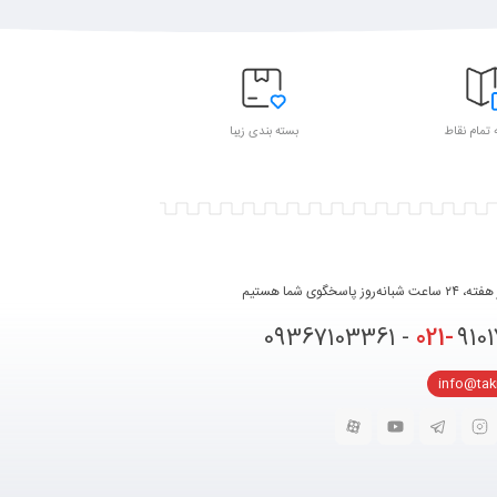
 تمام نقاط
بسته بندی زیبا
روز پاسخگوی شما هستیم
021-
91017331 
info@ta