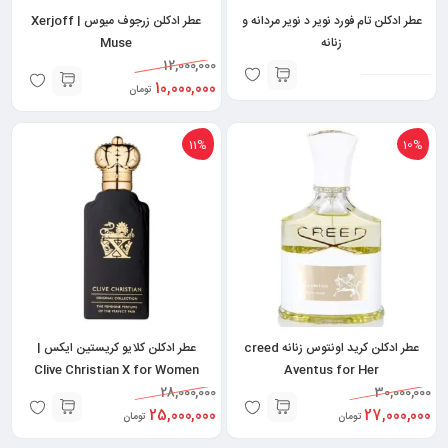
عطر ادکلن تام فورد نویر د نویر مردانه و
عطر ادکلن زرجوف میوس | Xerjoff
زنانه
Muse
12,000,000
10,000,000
تومان
11%
10%
عطر ادکلن کرید اونتوس زنانه creed
عطر ادکلن کلایو کریستین ایکس |
Clive Christian X for Women
Aventus for Her
28,000,000
30,000,000
25,000,000
27,000,000
تومان
تومان