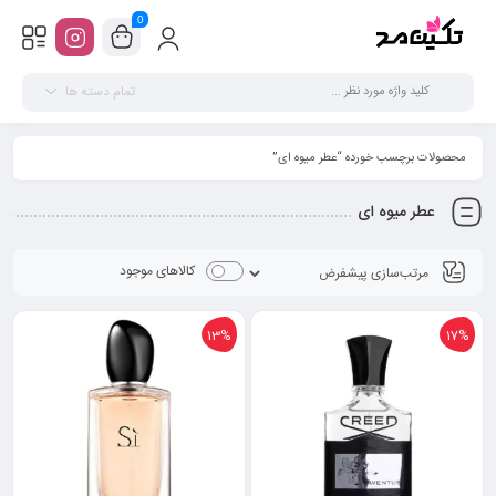
0
تمام دسته ها
محصولات برچسب خورده “عطر میوه ای”
عطر میوه ای
کالاهای موجود
13%
17%