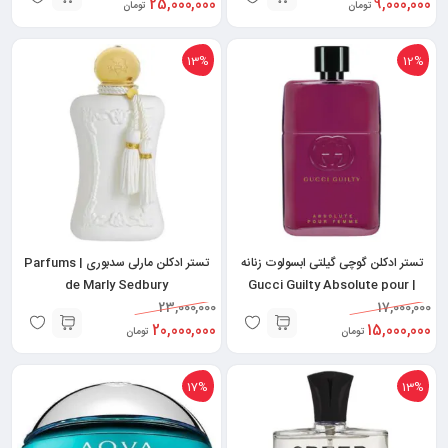
25,000,000
9,000,000
تومان
تومان
13%
12%
تستر ادکلن گوچی گیلتی ابسولوت زنانه
تستر ادکلن مارلی سدبوری | Parfums
de Marly Sedbury
| Gucci Guilty Absolute pour
23,000,000
Femme
17,000,000
20,000,000
15,000,000
تومان
تومان
17%
13%