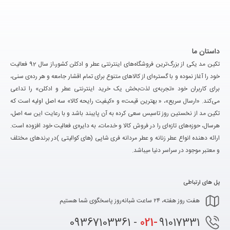
داستان ما
تکین مد یکی از بزرگ‌ترین فروشگاه‌های اینترنتی عطر و ادکلن کشور،از سال 92 فعالیت
خود را آغاز نموده و با گستره‌ای از کالاهای متنوع برای تمام اقشار جامعه و هر رده‌ی سنی،
برای کاربران خود «تجربه‌ی لذت‌بخش یک خرید اینترنتی عطر و ادکلن» را تداعی
می‌کند. «ارسال سریع»، « بهترین قیمت» و «کیفیت رایحه کالا» سه اصل اولیه است که
تکین مد از نخستین روز تاسیس سعی کرده به آن پایبند باشد و با رعایت این سه اصل،
هرسال، حوزه‌های تازه‌ای را در فروش کالا و خدمات، به دایره‌ی فعالیت خود افزوده است.
ارائه دهنده انواع عطر زنانه و عطر مردانه فری شاپی (های کوالیتی )در برندهای مختلف
و معتبر موجود در سراسر دنیا میباشد.
پل های ارتباطی
هفت روز هفته، ۲۴ ساعت شبانه‌روز پاسخگوی شما هستیم
021-
91017331 - 09367103361