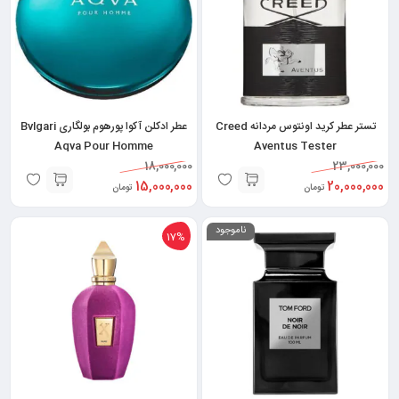
تستر عطر کرید اونتوس مردانه Creed
عطر ادکلن آکوا پورهوم بولگاری Bvlgari
Aqva Pour Homme
Aventus Tester
18,000,000
23,000,000
15,000,000
20,000,000
تومان
تومان
ناموجود
17%