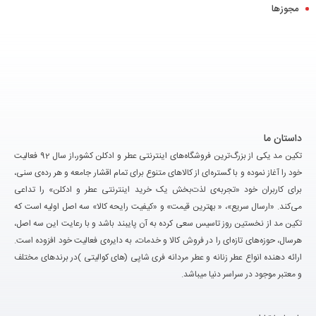
مجوزها
داستان ما
تکین مد یکی از بزرگ‌ترین فروشگاه‌های اینترنتی عطر و ادکلن کشور،از سال 92 فعالیت
خود را آغاز نموده و با گستره‌ای از کالاهای متنوع برای تمام اقشار جامعه و هر رده‌ی سنی،
برای کاربران خود «تجربه‌ی لذت‌بخش یک خرید اینترنتی عطر و ادکلن» را تداعی
می‌کند. «ارسال سریع»، « بهترین قیمت» و «کیفیت رایحه کالا» سه اصل اولیه است که
تکین مد از نخستین روز تاسیس سعی کرده به آن پایبند باشد و با رعایت این سه اصل،
هرسال، حوزه‌های تازه‌ای را در فروش کالا و خدمات، به دایره‌ی فعالیت خود افزوده است.
ارائه دهنده انواع عطر زنانه و عطر مردانه فری شاپی (های کوالیتی )در برندهای مختلف
و معتبر موجود در سراسر دنیا میباشد.