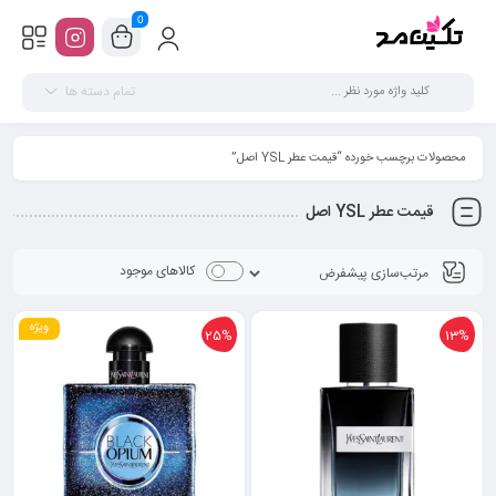
0
تمام دسته ها
محصولات برچسب خورده “قیمت عطر YSL اصل”
قیمت عطر YSL اصل
کالاهای موجود
ویژه
25%
13%