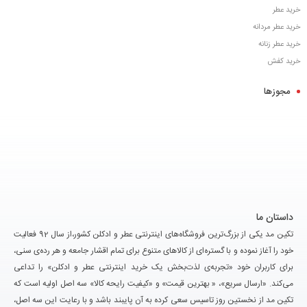
خرید عطر
خرید عطر مردانه
خرید عطر زنانه
خرید کفش
مجوزها
داستان ما
تکین مد یکی از بزرگ‌ترین فروشگاه‌های اینترنتی عطر و ادکلن کشور،از سال 92 فعالیت
خود را آغاز نموده و با گستره‌ای از کالاهای متنوع برای تمام اقشار جامعه و هر رده‌ی سنی،
برای کاربران خود «تجربه‌ی لذت‌بخش یک خرید اینترنتی عطر و ادکلن» را تداعی
می‌کند. «ارسال سریع»، « بهترین قیمت» و «کیفیت رایحه کالا» سه اصل اولیه است که
تکین مد از نخستین روز تاسیس سعی کرده به آن پایبند باشد و با رعایت این سه اصل،