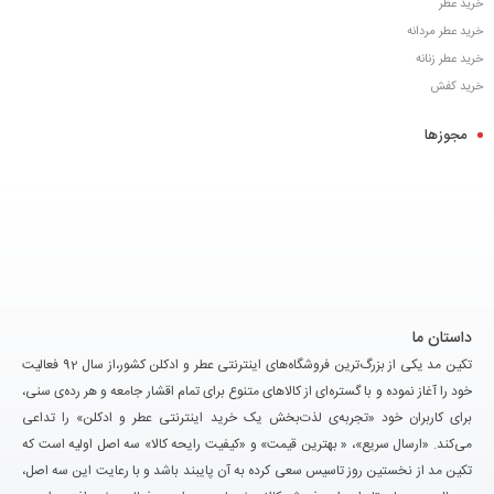
خرید عطر
خرید عطر مردانه
خرید عطر زنانه
خرید کفش
مجوزها
داستان ما
تکین مد یکی از بزرگ‌ترین فروشگاه‌های اینترنتی عطر و ادکلن کشور،از سال 92 فعالیت
خود را آغاز نموده و با گستره‌ای از کالاهای متنوع برای تمام اقشار جامعه و هر رده‌ی سنی،
برای کاربران خود «تجربه‌ی لذت‌بخش یک خرید اینترنتی عطر و ادکلن» را تداعی
می‌کند. «ارسال سریع»، « بهترین قیمت» و «کیفیت رایحه کالا» سه اصل اولیه است که
تکین مد از نخستین روز تاسیس سعی کرده به آن پایبند باشد و با رعایت این سه اصل،