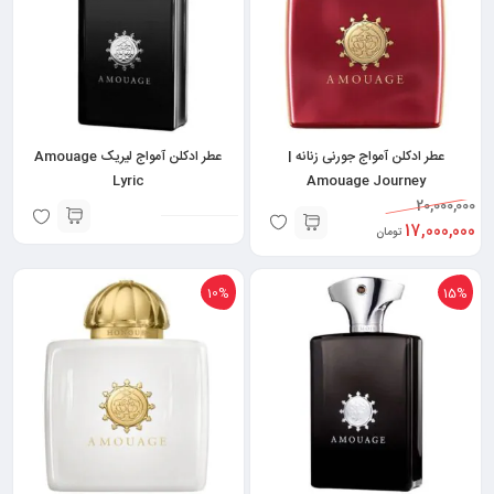
عطر ادکلن آمواج جورنی زنانه |
عطر ادکلن آمواج لیریک Amouage
Lyric
Amouage Journey
20,000,000
17,000,000
تومان
10%
15%