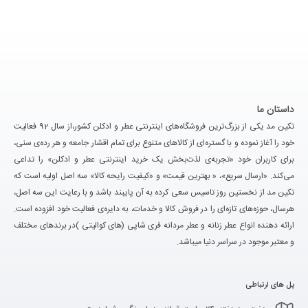
داستان ما
تکین مد یکی از بزرگ‌ترین فروشگاه‌های اینترنتی عطر و ادکلن کشور،از سال 92 فعالیت
خود را آغاز نموده و با گستره‌ای از کالاهای متنوع برای تمام اقشار جامعه و هر رده‌ی سنی،
برای کاربران خود «تجربه‌ی لذت‌بخش یک خرید اینترنتی عطر و ادکلن» را تداعی
می‌کند. «ارسال سریع»، « بهترین قیمت» و «کیفیت رایحه کالا» سه اصل اولیه است که
تکین مد از نخستین روز تاسیس سعی کرده به آن پایبند باشد و با رعایت این سه اصل،
هرسال، حوزه‌های تازه‌ای را در فروش کالا و خدمات، به دایره‌ی فعالیت خود افزوده است.
ارائه دهنده انواع عطر زنانه و عطر مردانه فری شاپی (های کوالیتی )در برندهای مختلف
و معتبر موجود در سراسر دنیا میباشد.
پل های ارتباطی