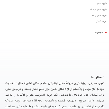
خرید عطر
خرید عطر مردانه
خرید عطر زنانه
خرید کفش
مجوزها
داستان ما
تکین مد یکی از بزرگ‌ترین فروشگاه‌های اینترنتی عطر و ادکلن کشور،از سال 92 فعالیت
خود را آغاز نموده و با گستره‌ای از کالاهای متنوع برای تمام اقشار جامعه و هر رده‌ی سنی،
برای کاربران خود «تجربه‌ی لذت‌بخش یک خرید اینترنتی عطر و ادکلن» را تداعی
می‌کند. «ارسال سریع»، « بهترین قیمت» و «کیفیت رایحه کالا» سه اصل اولیه است که
تکین مد از نخستین روز تاسیس سعی کرده به آن پایبند باشد و با رعایت این سه اصل،