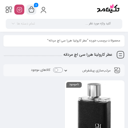
0
تمام دسته ها
محصولات برچسب خورده “عطر کارولینا هررا سی اچ مردانه”
عطر کارولینا هررا سی اچ مردانه
کالاهای موجود
ناموجود