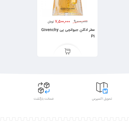
7,500,000
9,000,000
تومان
عطر ادکلن جیوانچی پی Givenchy
Pi
تحویل اکسپرس
ضمانت بازگشت