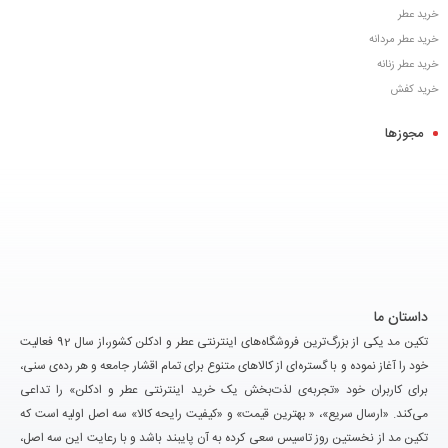
خرید عطر
خرید عطر مردانه
خرید عطر زنانه
خرید کفش
مجوزها
داستان ما
تکین مد یکی از بزرگ‌ترین فروشگاه‌های اینترنتی عطر و ادکلن کشور،از سال 92 فعالیت
خود را آغاز نموده و با گستره‌ای از کالاهای متنوع برای تمام اقشار جامعه و هر رده‌ی سنی،
برای کاربران خود «تجربه‌ی لذت‌بخش یک خرید اینترنتی عطر و ادکلن» را تداعی
می‌کند. «ارسال سریع»، « بهترین قیمت» و «کیفیت رایحه کالا» سه اصل اولیه است که
تکین مد از نخستین روز تاسیس سعی کرده به آن پایبند باشد و با رعایت این سه اصل،