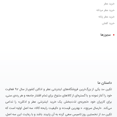
خرید عطر
خرید عطر مردانه
خرید عطر زنانه
خرید کفش
مجوزها
داستان ما
تکین مد یکی از بزرگ‌ترین فروشگاه‌های اینترنتی عطر و ادکلن کشور،از سال 92 فعالیت
خود را آغاز نموده و با گستره‌ای از کالاهای متنوع برای تمام اقشار جامعه و هر رده‌ی سنی،
برای کاربران خود «تجربه‌ی لذت‌بخش یک خرید اینترنتی عطر و ادکلن» را تداعی
می‌کند. «ارسال سریع»، « بهترین قیمت» و «کیفیت رایحه کالا» سه اصل اولیه است که
تکین مد از نخستین روز تاسیس سعی کرده به آن پایبند باشد و با رعایت این سه اصل،