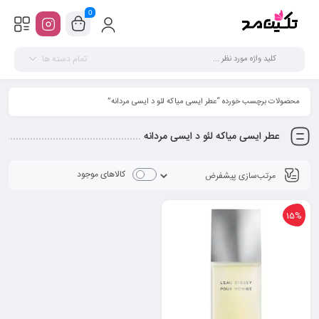
0
تمام دسته ها
محصولات برچسب خورده “عطر ایسی میاکه لئو د ایسی مردانه”
عطر ایسی میاکه لئو د ایسی مردانه
کالاهای موجود
15%