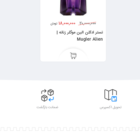
18,000,000
20,000,000
تومان
تستر ادکلن الین موگلر زنانه |
Mugler Alien
تحویل اکسپرس
ضمانت بازگشت