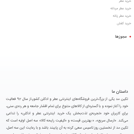
خرید عطر
خرید عطر مردانه
خرید عطر زنانه
خرید کفش
مجوزها
داستان ما
تکین مد یکی از بزرگ‌ترین فروشگاه‌های اینترنتی عطر و ادکلن کشور،از سال 92 فعالیت
خود را آغاز نموده و با گستره‌ای از کالاهای متنوع برای تمام اقشار جامعه و هر رده‌ی سنی،
برای کاربران خود «تجربه‌ی لذت‌بخش یک خرید اینترنتی عطر و ادکلن» را تداعی
می‌کند. «ارسال سریع»، « بهترین قیمت» و «کیفیت رایحه کالا» سه اصل اولیه است که
تکین مد از نخستین روز تاسیس سعی کرده به آن پایبند باشد و با رعایت این سه اصل،