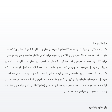
داستان ما
تکین مد یکی از بزرگ‌ترین فروشگاه‌های اینترنتی عطر و ادکلن کشور،از سال 92 فعالیت
خود را آغاز نموده و با گستره‌ای از کالاهای متنوع برای تمام اقشار جامعه و هر رده‌ی سنی،
برای کاربران خود «تجربه‌ی لذت‌بخش یک خرید اینترنتی عطر و ادکلن» را تداعی
می‌کند. «ارسال سریع»، « بهترین قیمت» و «کیفیت رایحه کالا» سه اصل اولیه است که
تکین مد از نخستین روز تاسیس سعی کرده به آن پایبند باشد و با رعایت این سه اصل،
هرسال، حوزه‌های تازه‌ای را در فروش کالا و خدمات، به دایره‌ی فعالیت خود افزوده است.
ارائه دهنده انواع عطر زنانه و عطر مردانه فری شاپی (های کوالیتی )در برندهای مختلف
و معتبر موجود در سراسر دنیا میباشد.
پل های ارتباطی