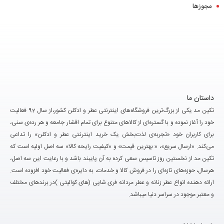
مجوزها
داستان ما
تکین مد یکی از بزرگ‌ترین فروشگاه‌های اینترنتی عطر و ادکلن کشور،از سال 92 فعالیت
خود را آغاز نموده و با گستره‌ای از کالاهای متنوع برای تمام اقشار جامعه و هر رده‌ی سنی،
برای کاربران خود «تجربه‌ی لذت‌بخش یک خرید اینترنتی عطر و ادکلن» را تداعی
می‌کند. «ارسال سریع»، « بهترین قیمت» و «کیفیت رایحه کالا» سه اصل اولیه است که
تکین مد از نخستین روز تاسیس سعی کرده به آن پایبند باشد و با رعایت این سه اصل،
هرسال، حوزه‌های تازه‌ای را در فروش کالا و خدمات، به دایره‌ی فعالیت خود افزوده است.
ارائه دهنده انواع عطر زنانه و عطر مردانه فری شاپی (های کوالیتی )در برندهای مختلف
و معتبر موجود در سراسر دنیا میباشد.