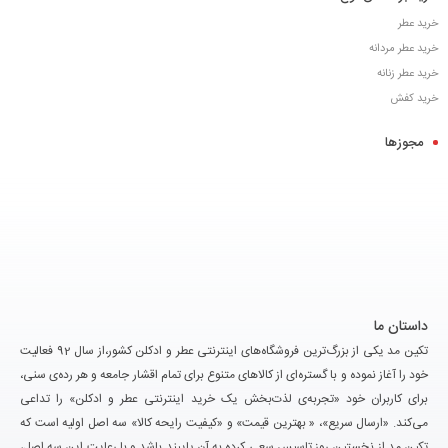
خرید عطر
خرید عطر مردانه
خرید عطر زنانه
خرید کفش
مجوزها
داستان ما
تکین مد یکی از بزرگ‌ترین فروشگاه‌های اینترنتی عطر و ادکلن کشور،از سال 92 فعالیت
خود را آغاز نموده و با گستره‌ای از کالاهای متنوع برای تمام اقشار جامعه و هر رده‌ی سنی،
برای کاربران خود «تجربه‌ی لذت‌بخش یک خرید اینترنتی عطر و ادکلن» را تداعی
می‌کند. «ارسال سریع»، « بهترین قیمت» و «کیفیت رایحه کالا» سه اصل اولیه است که
تکین مد از نخستین روز تاسیس سعی کرده به آن پایبند باشد و با رعایت این سه اصل،