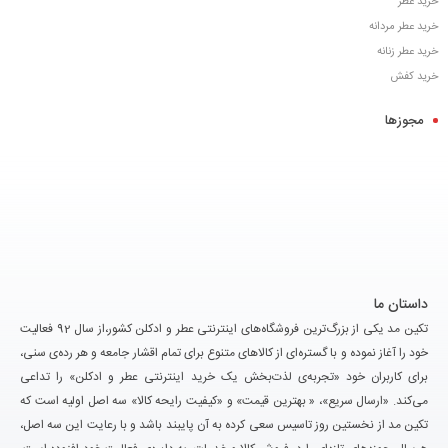
خرید عطر
خرید عطر مردانه
خرید عطر زنانه
خرید کفش
مجوزها
داستان ما
تکین مد یکی از بزرگ‌ترین فروشگاه‌های اینترنتی عطر و ادکلن کشور،از سال 92 فعالیت
خود را آغاز نموده و با گستره‌ای از کالاهای متنوع برای تمام اقشار جامعه و هر رده‌ی سنی،
برای کاربران خود «تجربه‌ی لذت‌بخش یک خرید اینترنتی عطر و ادکلن» را تداعی
می‌کند. «ارسال سریع»، « بهترین قیمت» و «کیفیت رایحه کالا» سه اصل اولیه است که
تکین مد از نخستین روز تاسیس سعی کرده به آن پایبند باشد و با رعایت این سه اصل،