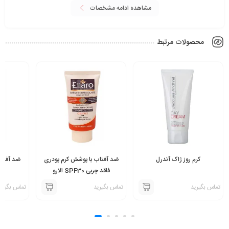
مشاهده ادامه مشخصات
محصولات مرتبط
کرم روز ژاک آندرل
ضد آفتاب با پوشش کرم پودری
ضد آفتاب
فاقد چربی SPF30 الارو
تماس بگیرید
تماس بگیرید
تماس بگیری