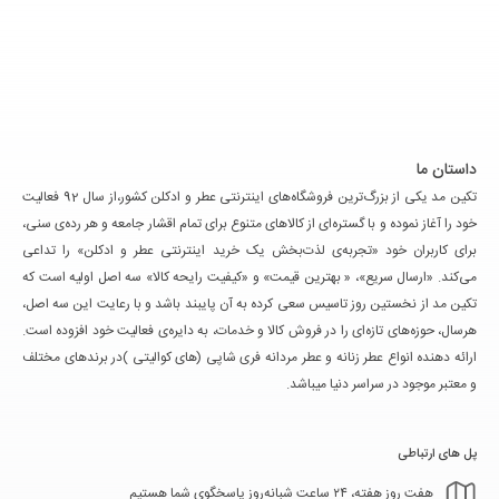
داستان ما
تکین مد یکی از بزرگ‌ترین فروشگاه‌های اینترنتی عطر و ادکلن کشور،از سال 92 فعالیت
خود را آغاز نموده و با گستره‌ای از کالاهای متنوع برای تمام اقشار جامعه و هر رده‌ی سنی،
برای کاربران خود «تجربه‌ی لذت‌بخش یک خرید اینترنتی عطر و ادکلن» را تداعی
می‌کند. «ارسال سریع»، « بهترین قیمت» و «کیفیت رایحه کالا» سه اصل اولیه است که
تکین مد از نخستین روز تاسیس سعی کرده به آن پایبند باشد و با رعایت این سه اصل،
هرسال، حوزه‌های تازه‌ای را در فروش کالا و خدمات، به دایره‌ی فعالیت خود افزوده است.
ارائه دهنده انواع عطر زنانه و عطر مردانه فری شاپی (های کوالیتی )در برندهای مختلف
و معتبر موجود در سراسر دنیا میباشد.
پل های ارتباطی
هفت روز هفته، ۲۴ ساعت شبانه‌روز پاسخگوی شما هستیم